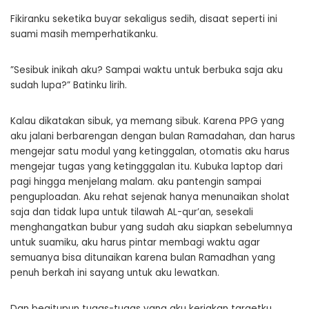
Fikiranku seketika buyar sekaligus sedih, disaat seperti ini
suami masih memperhatikanku.
”Sesibuk inikah aku? Sampai waktu untuk berbuka saja aku
sudah lupa?” Batinku lirih.
Kalau dikatakan sibuk, ya memang sibuk. Karena PPG yang
aku jalani berbarengan dengan bulan Ramadahan, dan harus
mengejar satu modul yang ketinggalan, otomatis aku harus
mengejar tugas yang ketingggalan itu. Kubuka laptop dari
pagi hingga menjelang malam. aku pantengin sampai
penguploadan. Aku rehat sejenak hanya menunaikan sholat
saja dan tidak lupa untuk tilawah AL-qur’an, sesekali
menghangatkan bubur yang sudah aku siapkan sebelumnya
untuk suamiku, aku harus pintar membagi waktu agar
semuanya bisa ditunaikan karena bulan Ramadhan yang
penuh berkah ini sayang untuk aku lewatkan.
Dan begitupun tugas-tugas yang aku kerjakan targetku