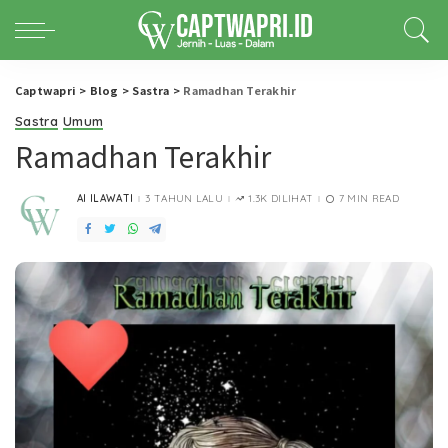
Captwapri
>
Blog
>
Sastra
>
Ramadhan Terakhir
Sastra
Umum
Ramadhan Terakhir
AI ILAWATI
3 TAHUN LALU
1.3K DILIHAT
7 MIN READ
POSTED
BY