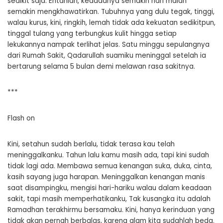
sedikit saja. Entahlah, keadaanya semakin hari malah
semakin mengkhawatirkan. Tubuhnya yang dulu tegak, tinggi,
walau kurus, kini, ringkih, lemah tidak ada kekuatan sedikitpun,
tinggal tulang yang terbungkus kulit hingga setiap
lekukannya nampak terlihat jelas. Satu minggu sepulangnya
dari Rumah Sakit, Qadarullah suamiku meninggal setelah ia
bertarung selama 5 bulan demi melawan rasa sakitnya.
***
Flash on
Kini, setahun sudah berlalu, tidak terasa kau telah
meninggalkanku. Tahun lalu kamu masih ada, tapi kini sudah
tidak lagi ada. Membawa semua kenangan suka, duka, cinta,
kasih sayang juga harapan. Meninggalkan kenangan manis
saat disampingku, mengisi hari-hariku walau dalam keadaan
sakit, tapi masih memperhatikanku, Tak kusangka itu adalah
Ramadhan terakhirmu bersamaku. Kini, hanya kerinduan yang
tidak akan pernah berbalas, karena alam kita sudahlah beda.