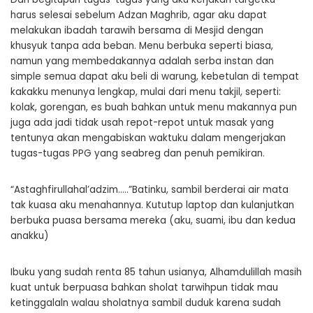
harus selesai sebelum Adzan Maghrib, agar aku dapat
melakukan ibadah tarawih bersama di Mesjid dengan
khusyuk tanpa ada beban. Menu berbuka seperti biasa,
namun yang membedakannya adalah serba instan dan
simple semua dapat aku beli di warung, kebetulan di tempat
kakakku menunya lengkap, mulai dari menu takjil, seperti:
kolak, gorengan, es buah bahkan untuk menu makannya pun
juga ada jadi tidak usah repot-repot untuk masak yang
tentunya akan mengabiskan waktuku dalam mengerjakan
tugas-tugas PPG yang seabreg dan penuh pemikiran.
“Astaghfirullahal’adzim…..”Batinku, sambil berderai air mata
tak kuasa aku menahannya. Kututup laptop dan kulanjutkan
berbuka puasa bersama mereka (aku, suami, ibu dan kedua
anakku)
Ibuku yang sudah renta 85 tahun usianya, Alhamdulillah masih
kuat untuk berpuasa bahkan sholat tarwihpun tidak mau
ketinggalaln walau sholatnya sambil duduk karena sudah