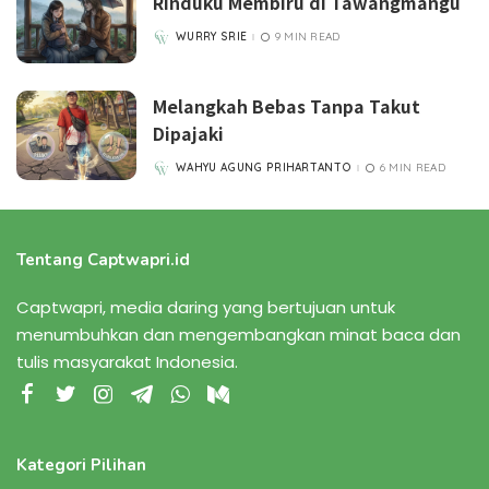
Rinduku Membiru di Tawangmangu
WURRY SRIE
9 MIN READ
POSTED
BY
Melangkah Bebas Tanpa Takut
Dipajaki
WAHYU AGUNG PRIHARTANTO
6 MIN READ
POSTED
BY
Tentang Captwapri.id
Captwapri, media daring yang bertujuan untuk
menumbuhkan dan mengembangkan minat baca dan
tulis masyarakat Indonesia.
Kategori Pilihan