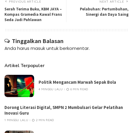
PREVIOUS ARTICLE
NEXT ARTICLE
Serah Terima Buku, KBM JAYA –
Pelabuhan: Pertumbuhan,
Kompas Gramedia Kawal Frans
Sinergi dan Daya Saing
Seda Jadi Pahlawan
Tinggalkan Balasan
Anda harus
masuk
untuk berkomentar.
Artikel Terpopuler
Politik Mengancam Marwah Sepak Bola
4 MINGGU LALU
6 MIN READ
Dorong Literasi Digital, SMPN 2 Mumbulsari Gelar Pelatihan
Inovasi Guru
1 MINGGU LALU
2 MIN READ