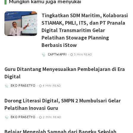
Mungkin kamu juga menyukai
Tingkatkan SDM Maritim, Kolaborasi
STIAMAK, PMLI, ITS, dan PT Pranala
Digital Transmaritim Gelar
Pelatihan Stowage Planning
Berbasis iStow
CAPTWAPRI
3 MIN READ
POSTED
BY
Guru Ditantang Menyesuaikan Pembelajaran di Era
Digital
EKO PRASETYO
4 MIN READ
POSTED
BY
Dorong Literasi Digital, SMPN 2 Mumbulsari Gelar
Pelatihan Inovasi Guru
EKO PRASETYO
2 MIN READ
POSTED
BY
Belajar Mengolah Sampah dari Bangku Sekolah