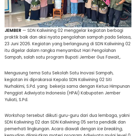
JEMBER
— SDN Kaliwining 02 menggelar kegiatan berbagi
praktik baik dan aksi nyata pengolahan sampah pada Selasa,
23 Juni 2026. Kegiatan yang berlangsung di SDN Kaliwining 02
itu digelar dalam rangka menyambut Hari Pengolahan
Sampah, salah satu program Bupati Jember Gus Fawait,.
Mengusung tema Satu Sekolah Satu Inovasi Sampah,
kegiatan ini diprakarsai Kepala SDN Kaliwining 02 Siti
Nurhakimi, S.Pd. yang bekerja sama dengan Ketua Himpunan
Penggiat Adiwiyata Indonesia (HPAI) Kabupaten Jember
Yuliati, S.Pd.
Workshop
tersebut diikuti guru-guru dari dua lembaga, yakni
SDN Kaliwining 02 dan SDN Kaliwining 05 serta pendidik dan
pemerhati lingkungan. Acara diawali dengan
ice breaking
,
kemudian dilanjutkan materi program Adiwiyata mulai level 0