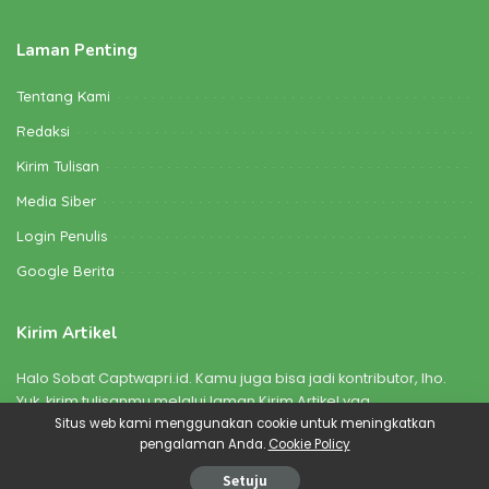
Laman Penting
Tentang Kami
Redaksi
Kirim Tulisan
Media Siber
Login Penulis
Google Berita
Kirim Artikel
Halo Sobat Captwapri.id. Kamu juga bisa jadi kontributor, lho.
Yuk, kirim tulisanmu melalui laman Kirim Artikel yaa
Situs web kami menggunakan cookie untuk meningkatkan
pengalaman Anda.
Cookie Policy
©2022 Captwapri.id | Made with love by
Bikinkarya Creative Media
Setuju