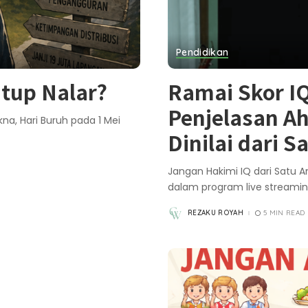
Pendidikan
tup Nalar?
Ramai Skor IQ
Penjelasan Ah
a, Hari Buruh pada 1 Mei
Dinilai dari S
Jangan Hakimi IQ dari Satu A
dalam program live streami
REZAKU ROYAH
5 MIN READ
POSTED
BY