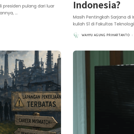
Indonesia?
 presiden pulang dari luar
gannya,
...
Masih Pentingkah Sarjana di
kuliah S1 di Fakultas Teknolog
WAHYU AGUNG PRIHARTANTO
POSTED
BY