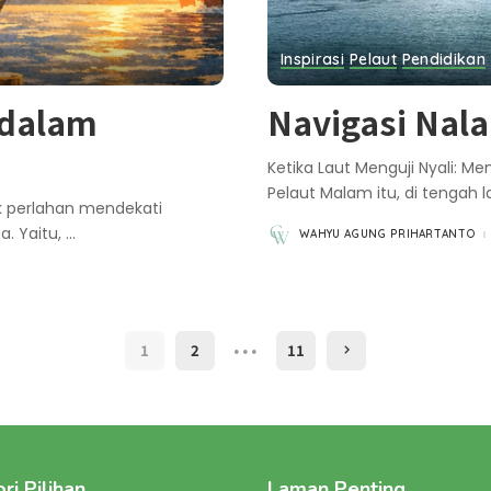
Inspirasi
Pelaut
Pendidikan
 dalam
Navigasi Nala
Ketika Laut Menguji Nyali: M
Pelaut Malam itu, di tengah l
ak perlahan mendekati
a. Yaitu,
...
WAHYU AGUNG PRIHARTANTO
POSTED
BY
…
1
2
11
ri Pilihan
Laman Penting