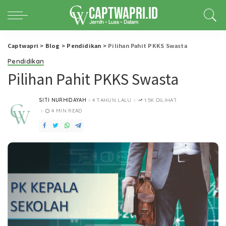
Captwapri
>
Blog
>
Pendidikan
>
Pilihan Pahit PKKS Swasta
Pendidikan
Pilihan Pahit PKKS Swasta
SITI NURHIDAYAH
4 TAHUN LALU
1.5K DILIHAT
POSTED
BY
4 MIN READ