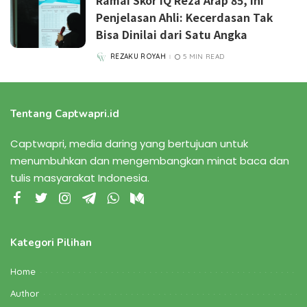
Ramai Skor IQ Reza Arap 85, Ini
Penjelasan Ahli: Kecerdasan Tak
Bisa Dinilai dari Satu Angka
REZAKU ROYAH
5 MIN READ
POSTED
BY
Tentang Captwapri.id
Captwapri, media daring yang bertujuan untuk
menumbuhkan dan mengembangkan minat baca dan
tulis masyarakat Indonesia.
Kategori Pilihan
Home
Author