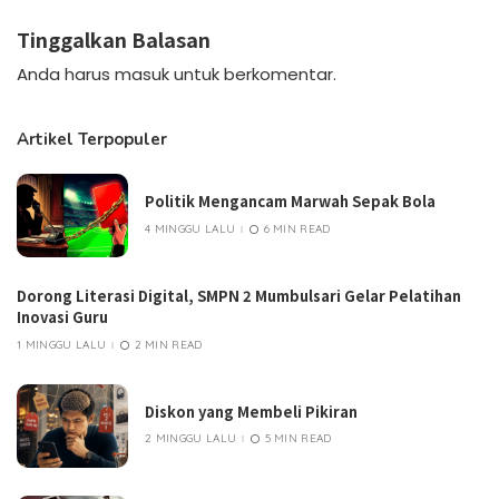
Tinggalkan Balasan
Anda harus
masuk
untuk berkomentar.
Artikel Terpopuler
Politik Mengancam Marwah Sepak Bola
4 MINGGU LALU
6 MIN READ
Dorong Literasi Digital, SMPN 2 Mumbulsari Gelar Pelatihan
Inovasi Guru
1 MINGGU LALU
2 MIN READ
Diskon yang Membeli Pikiran
2 MINGGU LALU
5 MIN READ