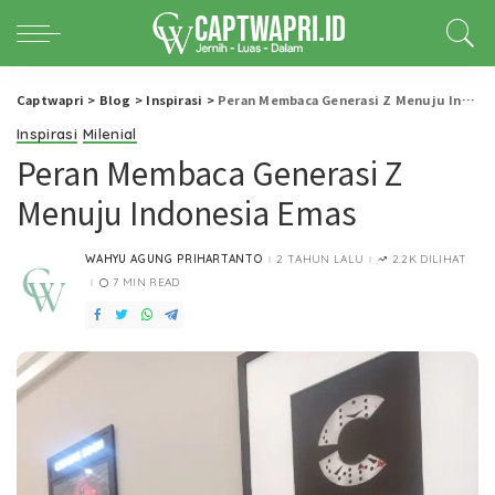
Captwapri
>
Blog
>
Inspirasi
>
Peran Membaca Generasi Z Menuju Indonesia Emas
Inspirasi
Milenial
Peran Membaca Generasi Z
Menuju Indonesia Emas
WAHYU AGUNG PRIHARTANTO
2 TAHUN LALU
2.2K DILIHAT
POSTED
BY
7 MIN READ