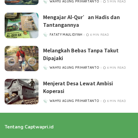
WAHYU AGUNG PRIHARTANTO
5 MIN READ
POSTED
BY
Mengajar Al-Qur’an Hadis dan
Tantangannya
FATATY MAULIDIYAH
6 MIN READ
POSTED
BY
Melangkah Bebas Tanpa Takut
Dipajaki
WAHYU AGUNG PRIHARTANTO
6 MIN READ
POSTED
BY
Menjerat Desa Lewat Ambisi
Koperasi
WAHYU AGUNG PRIHARTANTO
6 MIN READ
POSTED
BY
Tentang Captwapri.id