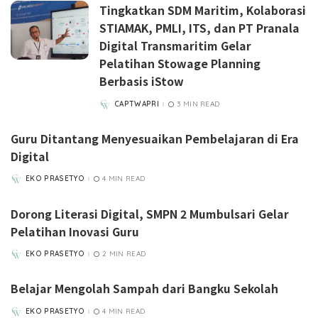
Tingkatkan SDM Maritim, Kolaborasi
STIAMAK, PMLI, ITS, dan PT Pranala
Digital Transmaritim Gelar
Pelatihan Stowage Planning
Berbasis iStow
CAPTWAPRI
3 MIN READ
POSTED
BY
Guru Ditantang Menyesuaikan Pembelajaran di Era
Digital
EKO PRASETYO
4 MIN READ
POSTED
BY
Dorong Literasi Digital, SMPN 2 Mumbulsari Gelar
Pelatihan Inovasi Guru
EKO PRASETYO
2 MIN READ
POSTED
BY
Belajar Mengolah Sampah dari Bangku Sekolah
EKO PRASETYO
4 MIN READ
POSTED