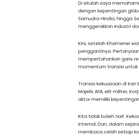
Di situlah saya memahami b
dengan kepentingan globa
Samudra Hindia, hingga Se
menggerakkan industri dom
Kini, setelah Khamenei w
penggantinya. Pertanyaan
mempertahankan garis res
momentum transisi untu
Transisi kekuasaan di Iran
Majelis Ahli, elit militer, K
aktor memiliki kepentingan
Kita tidak boleh naif. Ke
internal. Dan, dalam sejar
membaca celah setiap kom