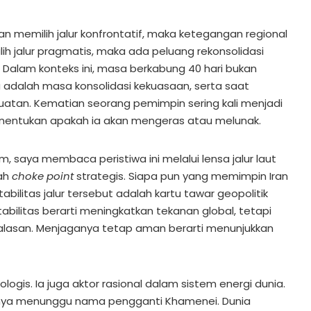
an memilih jalur konfrontatif, maka ketegangan regional
lih jalur pragmatis, maka ada peluang rekonsolidasi
 Dalam konteks ini, masa berkabung 40 hari bukan
 adalah masa konsolidasi kekuasaan, serta saat
tan. Kematian seorang pemimpin sering kali menjadi
entukan apakah ia akan mengeras atau melunak.
 saya membaca peristiwa ini melalui lensa jalur laut
lah
choke point
strategis. Siapa pun yang memimpin Iran
litas jalur tersebut adalah kartu tawar geopolitik
bilitas berarti meningkatkan tekanan global, tetapi
alasan. Menjaganya tetap aman berarti menunjukkan
logis. Ia juga aktor rasional dalam sistem energi dunia.
hanya menunggu nama pengganti Khamenei. Dunia