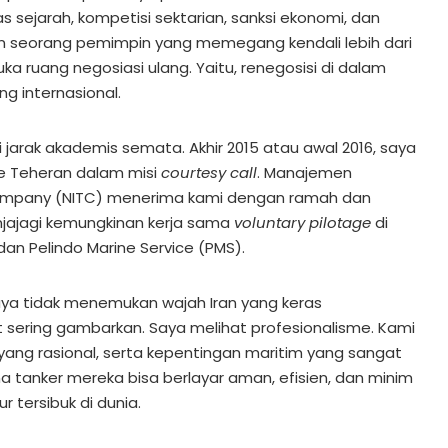
tas sejarah, kompetisi sektarian, sanksi ekonomi, dan
ian seorang pemimpin yang memegang kendali lebih dari
a ruang negosiasi ulang. Yaitu, renegosisi di dalam
g internasional.
i jarak akademis semata. Akhir 2015 atau awal 2016, saya
 Teheran dalam misi
courtesy call
. Manajemen
 Company (NITC) menerima kami dengan ramah dan
jajagi kemungkinan kerja sama
voluntary pilotage
di
dan Pelindo Marine Service (PMS).
saya tidak menemukan wajah Iran yang keras
 sering gambarkan. Saya melihat profesionalisme. Kami
 yang rasional, serta kepentingan maritim yang sangat
ana tanker mereka bisa berlayar aman, efisien, dan minim
ur tersibuk di dunia.