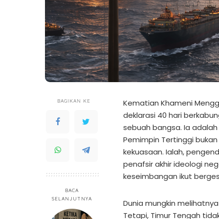
BAGIKAN KE
Kematian Khameni Menggu
deklarasi 40 hari berkabun
sebuah bangsa. Ia adalah p
Pemimpin Tertinggi bukan h
kekuasaan. Ialah, pengenda
penafsir akhir ideologi neg
keseimbangan ikut berges
BACA
SELANJUTNYA
Dunia mungkin melihatnya
Tetapi, Timur Tengah tid