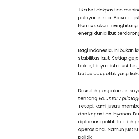
Jika ketidakpastian mening
pelayaran naik. Biaya logi
Hormuz akan menghitung par
energi dunia ikut terdoron
Bagi Indonesia, ini bukan 
stabilitas laut. Setiap g
bakar, biaya distribusi, h
batas geopolitik yang kak
Di sinilah pengalaman say
tentang
voluntary pilotag
Tetapi, kami justru memba
dan kepastian layanan. Du
diplomasi politik. Ia lebih
operasional. Namun justru 
politik.