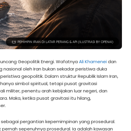
PEMIMPIN IRAN DI LATAR PERANG & API (ILUSTRASI BY OPENAI)
ncang Geopolitik Energi. Wafatnya
Ali Khamenei
dan
g nasional oleh Iran bukan sekadar peristiwa duka
eristiwa geopolitik. Dalam struktur Republik Islam Iran,
anya simbol spiritual, tetapi pusat gravitasi
li militer, penentu arah kebijakan luar negeri, dan
ara. Maka, ketika pusat gravitasi itu hilang,
er.
 sebagai pergantian kepemimpinan yang prosedural.
ak pernah sepenuhnya prosedural. Ia adalah kawasan