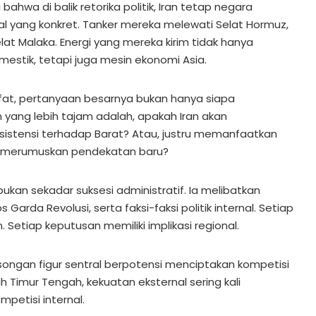
ahwa di balik retorika politik, Iran tetap negara
l yang konkret. Tanker mereka melewati Selat Hormuz,
lat Malaka. Energi yang mereka kirim tidak hanya
estik, tetapi juga mesin ekonomi Asia.
afat, pertanyaan besarnya bukan hanya siapa
 yang lebih tajam adalah, apakah Iran akan
istensi terhadap Barat? Atau, justru memanfaatkan
k merumuskan pendekatan baru?
 bukan sekadar suksesi administratif. Ia melibatkan
orps Garda Revolusi, serta faksi-faksi politik internal. Setiap
. Setiap keputusan memiliki implikasi regional.
kosongan figur sentral berpotensi menciptakan kompetisi
ah Timur Tengah, kekuatan eksternal sering kali
petisi internal.