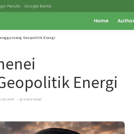
gin Penulis
Google Berita
Home
Autho
engguncang Geopolitik Energi
menei
eopolitik Energi
6 DILIHAT
6 MIN READ