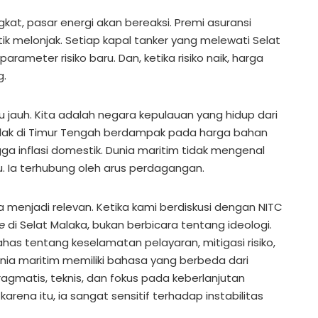
kat, pasar energi akan bereaksi. Premi asuransi
stik melonjak. Setiap kapal tanker yang melewati Selat
ameter risiko baru. Dan, ketika risiko naik, harga
g.
isu jauh. Kita adalah negara kepulauan yang hidup dari
ejolak di Timur Tengah berdampak pada harga bahan
ingga inflasi domestik. Dunia maritim tidak mengenal
u. Ia terhubung oleh arus perdagangan.
a menjadi relevan. Ketika kami berdiskusi dengan NITC
e
di Selat Malaka, bukan berbicara tentang ideologi.
has tentang keselamatan pelayaran, mitigasi risiko,
nia maritim memiliki bahasa yang berbeda dari
 pragmatis, teknis, dan fokus pada keberlanjutan
karena itu, ia sangat sensitif terhadap instabilitas