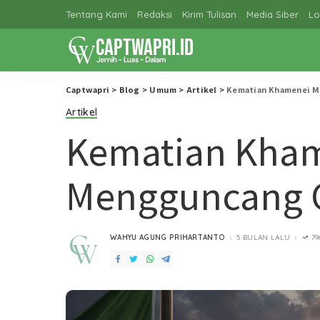
Tentang Kami
Redaksi
Kirim Tulisan
Media Siber
Lo
Captwapri
>
Blog
>
Umum
>
Artikel
>
Kematian Khamenei M
Artikel
Kematian Kha
Mengguncang G
WAHYU AGUNG PRIHARTANTO
5 BULAN LALU
79
POSTED
BY