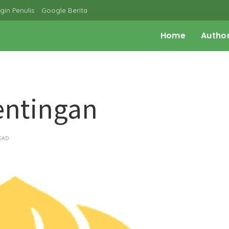
gin Penulis
Google Berita
Home
Autho
entingan
EAD