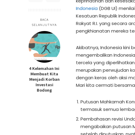
keprihatinan dan kesesa
Indonesia
(DGB UI) menilai
Kesatuan Republik Indone
BACA
Rakyat R.I. yang secara 
SELANJUTNYA
pengkhianatan mereka ter
Akibatnya, Indonesia kini
mengembalikan Indonesia 
tercela yang diperlihatkan
4 Kelemahan Ini
merupakan perwujudan kol
Membuat Kita
dengan keras oleh aksi m
Menjadi Korban
Investasi
Mari kita cermati bersam
Bodong
Putusan Mahkamah Konsti
termasuk semua lemba
Pembahasan revisi Und
mengabaikan putusan MK
setelah diputuskan, ny