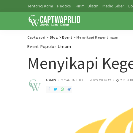
Tentang Kami
Redaksi
Kirim Tulisan
Media Siber
Lo
Captwapri
>
Blog
>
Event
>
Menyikapi Kegentingan
Event
Popular
Umum
Menyikapi Keg
ADMIN
2 TAHUN LALU
965 DILIHAT
7 MIN R
POSTED
BY