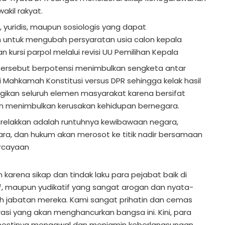
akil rakyat.
s, yuridis, maupun sosiologis yang dapat
untuk mengubah persyaratan usia calon kepala
 kursi parpol melalui revisi UU Pemilihan Kepala
ersebut berpotensi menimbulkan sengketa antar
Mahkamah Konstitusi versus DPR sehingga kelak hasil
ugikan seluruh elemen masyarakat karena bersifat
an menimbulkan kerusakan kehidupan bernegara.
erelakkan adalah runtuhnya kewibawaan negara,
, dan hukum akan merosot ke titik nadir bersamaan
rcayaan
karena sikap dan tindak laku para pejabat baik di
atif, maupun yudikatif yang sangat arogan dan nyata-
 jabatan mereka. Kami sangat prihatin dan cemas
i yang akan menghancurkan bangsa ini. Kini, para
estinya mengawal dan menjamin keberlangsungan