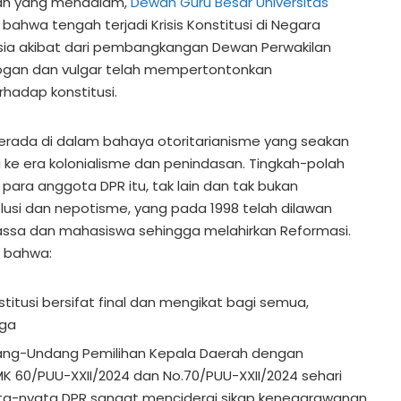
kan yang mendalam,
Dewan Guru Besar Universitas
 bahwa tengah terjadi Krisis Konstitusi di Negara
sia akibat dari pembangkangan Dewan Perwakilan
arogan dan vulgar telah mempertontonkan
hadap konstitusi.
 berada di dalam bahaya otoritarianisme yang seakan
ke era kolonialisme dan penindasan. Tingkah-polah
 para anggota DPR itu, tak lain dan tak bukan
usi dan nepotisme, yang pada 1998 telah dilawan
assa dan mahasiswa sehingga melahirkan Reformasi.
a bahwa:
tusi bersifat final dan mengikat bagi semua,
ga
ang-Undang Pemilihan Kepala Daerah dengan
 60/PUU-XXII/2024 dan No.70/PUU-XXII/2024 sehari
ata-nyata DPR sangat menciderai sikap kenegarawanan