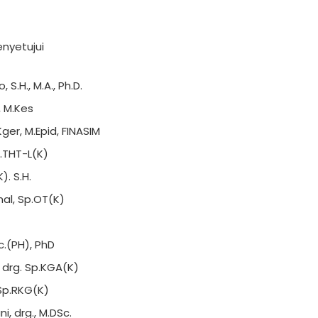
nyetujui
 S.H., M.A., Ph.D.
, M.Kes
-Kger, M.Epid, FINASIM
p.THT-L(K)
). S.H.
mal, Sp.OT(K)
c.(PH), PhD
, drg. Sp.KGA(K)
 Sp.RKG(K)
i, drg., M.DSc.