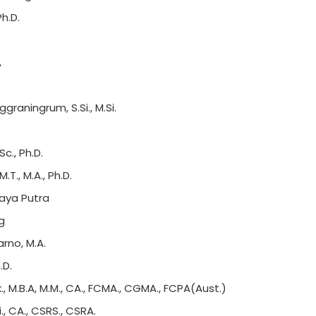
Ph.D.
A
ggraningrum, S.Si., M.Si.
Sc., Ph.D.
M.T., M.A., Ph.D.
jaya Putra
ng
arno, M.A.
.D.
Ak., M.B.A, M.M., CA., FCMA., CGMA., FCPA(Aust.)
., CA., CSRS., CSRA.