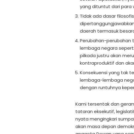
yang dituntut dari para w
Tidak ada dasar filosofi
dipertanggungjawabkan 
daerah termasuk besaran
Perubahan-perubahan t
lembaga negara seperti 
pilkada justru akan mer
kontraproduktif dan ak
Konsekuensi yang tak t
lembaga-lembaga negara
dengan runtuhnya kepe
Kami tersentak dan geram 
tataran eksekutif, legisl
nyata mengingkari sumpah
akan masa depan demokras
anggota Dewan yang sem