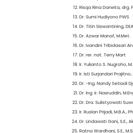
Risqa Rina Darwita, drg. 
Dr. Sumi Hudiyono PWS
Dr. Titin Siswantining, DE
Dr. Azwar Manaf, M.Met.
Dr. Ivandini Tribidasari An
Dr. rer. nat. Terry Mart
Ir. Yulianto S. Nugroho, M.
Ir. Isti Surjandari Prajitno, 
Dr. -Ing. Nandy Setiadi D
Dr. Ing. Ir. Nasruddin, M.E
Dr. Dra. Sulistyowati Suw
Ir. Ruslan Prijadi, M.B.A., Ph
Dr. Lindawati Gani, S.E., 
Ratna Wardhani, S.E., M.Si