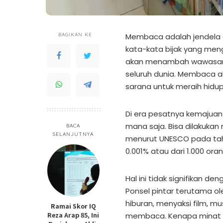
BAGIKAN KE
Membaca adalah jendela 
kata-kata bijak yang m
akan menambah wawasan,
seluruh dunia. Membaca a
sarana untuk meraih hidup 
Di era pesatnya kemajuan
mana saja. Bisa dilakukan 
BACA
SELANJUTNYA
menurut UNESCO pada tah
0.001% atau dari 1.000 o
Hal ini tidak signifikan d
Ponsel pintar terutama ol
hiburan, menyaksi film, mu
Ramai Skor IQ
Reza Arap 85, Ini
membaca. Kenapa minat 