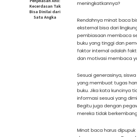
Penjelasan Ahli:
meningkatkannya?
Kecerdasan Tak
Bisa Dinilai dari
Satu Angka
Rendahnya minat baca bisa
eksternal bisa dari ling
pembiasaan membaca seja
buku yang tinggi dan pem
faktor internal adalah fak
dan motivasi membaca ya
Sesuai generasinya, sisw
yang membuat tugas ha
buku. Jika kata kuncinya
informasi sesuai yang dim
Begitu juga dengan peg
mereka tidak berkembang 
Minat baca harus dipupuk