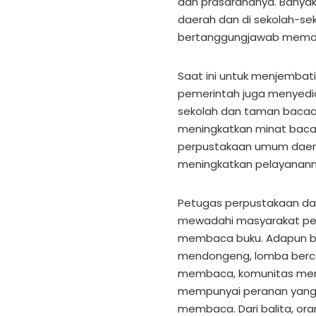
dan prasarananya. Bany
daerah dan di sekolah-se
bertanggungjawab memot
Saat ini untuk menjembati
pemerintah juga menyedia
sekolah dan taman bacaa
meningkatkan minat bac
perpustakaan umum daerah
meningkatkan pelayananny
Petugas perpustakaan da
mewadahi masyarakat pec
membaca buku. Adapun ben
mendongeng, lomba bercer
membaca, komunitas menu
mempunyai peranan yang
membaca. Dari balita, or