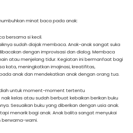
menumbuhkan minat baca pada anak:
a bersama si kecil.
baiknya sudah diajak membaca. Anak-anak sangat suka
 dibacakan dengan improvisasi dan dialog. Membaca
main atau menjelang tidur. Kegiatan ini bermanfaat bagi
kata, meningkatkan imajinasi, kreatifitas,
i pada anak dan mendekatkan anak dengan orang tua.
 hadiah untuk moment-moment tertentu
 naik kelas atau sudah berbuat kebaikan berikan buku
nya. Sesuaikan buku yang diberikan dengan usia anak.
etapi menarik bagi anak. Anak balita sangat menyukai
 berwarna-warni.