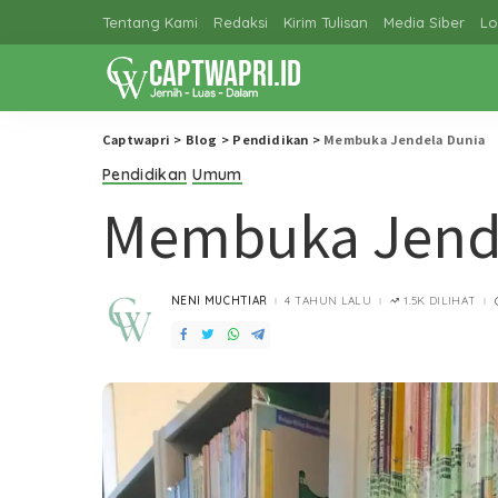
Tentang Kami
Redaksi
Kirim Tulisan
Media Siber
Lo
Captwapri
>
Blog
>
Pendidikan
>
Membuka Jendela Dunia
Pendidikan
Umum
Membuka Jend
NENI MUCHTIAR
4 TAHUN LALU
1.5K DILIHAT
POSTED
BY