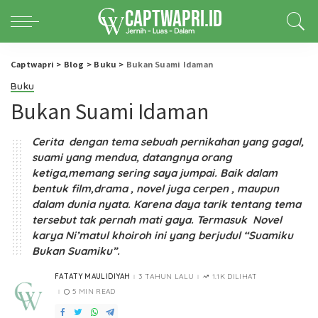
Captwapri
>
Blog
>
Buku
>
Bukan Suami Idaman
Buku
Bukan Suami Idaman
Cerita dengan tema sebuah pernikahan yang gagal,
suami yang mendua, datangnya orang
ketiga,memang sering saya jumpai. Baik dalam
bentuk film,drama , novel juga cerpen , maupun
dalam dunia nyata. Karena daya tarik tentang tema
tersebut tak pernah mati gaya. Termasuk Novel
karya Ni’matul khoiroh ini yang berjudul “Suamiku
Bukan Suamiku”.
FATATY MAULIDIYAH
3 TAHUN LALU
1.1K DILIHAT
POSTED
BY
5 MIN READ