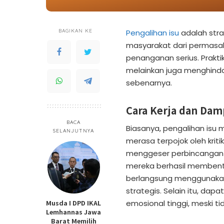
BAGIKAN KE
Pengalihan isu
adalah stra
masyarakat dari permas
penanganan serius. Praktik
melainkan juga menghind
sebenarnya.
Cara Kerja dan Dam
BACA
Biasanya, pengalihan isu 
SELANJUTNYA
merasa terpojok oleh kriti
menggeser perbincangan k
mereka berhasil membentu
berlangsung menggunakan
strategis. Selain itu, dap
Musda I DPD IKAL
emosional tinggi, meski ti
Lemhannas Jawa
Barat Memilih