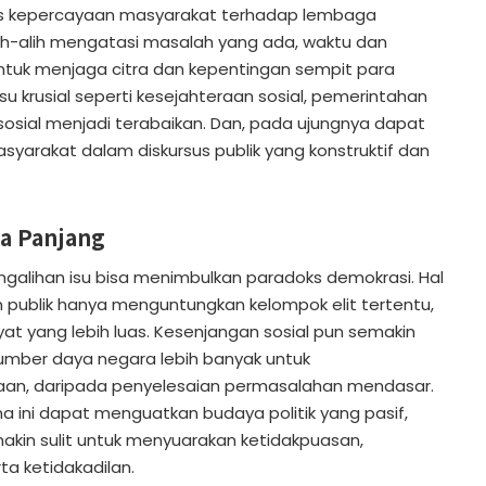
kis kepercayaan masyarakat terhadap lembaga
ih-alih mengatasi masalah yang ada, waktu dan
tuk menjaga citra dan kepentingan sempit para
su krusial seperti kesejahteraan sosial, pemerintahan
 sosial menjadi terabaikan. Dan, pada ujungnya dapat
syarakat dalam diskursus publik yang konstruktif dan
a Panjang
ngalihan isu bisa menimbulkan paradoks demokrasi. Hal
n publik hanya menguntungkan kelompok elit tertentu,
at yang lebih luas. Kesenjangan sosial pun semakin
sumber daya negara lebih banyak untuk
n, daripada penyelesaian permasalahan mendasar.
ini dapat menguatkan budaya politik yang pasif,
kin sulit untuk menyuarakan ketidakpuasan,
ta ketidakadilan.