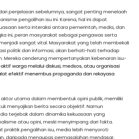
ri penjelasan sebelumnya, sangat penting menelaah
isme pengalihan isu ini. Karena, hal ini dapat
uasaan serta interaksi antara pemerintah, media, dan
ka ini, peran masyarakat sebagai pengawas serta
ik menjadi sangat vital. Masyarakat yang telah membekali
rasi politik dan informasi, akan berhati-hati terhadap
ten. Mereka cenderung mempertanyakan kebenaran isu-
 aktif warga melalui diskusi, medsos, atau organisasi
 alat efektif menembus propaganda dan rekayasa
 aktor utama dalam membentuk opini publik, memiliki
uk menyajikan berita secara objektif. Namun
dia terjebak dalam dinamika kekuasaan yang
isme atau opini, meski menyimpang dari fakta.
t praktik pengalihan isu, media lebih menyoroti
tian, daripada mengupas permasalahan mendasar.