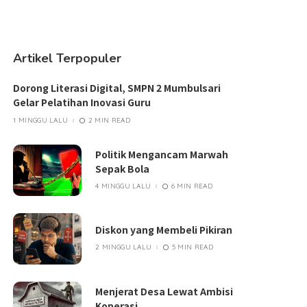
Artikel Terpopuler
Dorong Literasi Digital, SMPN 2 Mumbulsari
Gelar Pelatihan Inovasi Guru
1 MINGGU LALU
2 MIN READ
Politik Mengancam Marwah
Sepak Bola
4 MINGGU LALU
6 MIN READ
Diskon yang Membeli Pikiran
2 MINGGU LALU
5 MIN READ
Menjerat Desa Lewat Ambisi
Koperasi