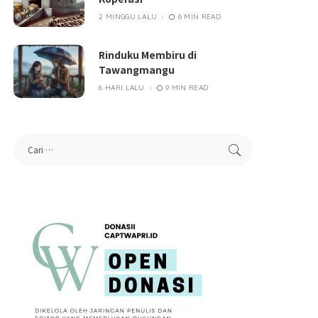
2 MINGGU LALU
6 MIN READ
Rinduku Membiru di
Tawangmangu
6 HARI LALU
9 MIN READ