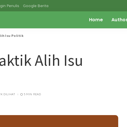
gin Penulis
Google Berita
Home
Autho
ih Isu Politik
tik Alih Isu
.7K DILIHAT
5 MIN READ