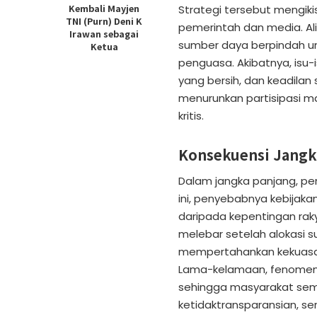
Kembali Mayjen
Strategi tersebut mengi
TNI (Purn) Deni K
pemerintah dan media. Al
Irawan sebagai
sumber daya berpindah un
Ketua
penguasa. Akibatnya, isu-i
yang bersih, dan keadilan
menurunkan partisipasi ma
kritis.
Konsekuensi Jangk
Dalam jangka panjang, pe
ini, penyebabnya kebijaka
daripada kepentingan raky
melebar setelah alokasi 
mempertahankan kekuasaa
Lama-kelamaan, fenomena 
sehingga masyarakat sema
ketidaktransparansian, ser