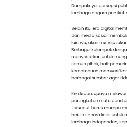
Dampaknya, persepsi publ
lembaga negara pun ikut 
Selain itu, era digital me
dan media sosial membuka 
lainnya, akan menciptaka
Berbagai kelompok denga
menyesatkan untuk mengali
semua pihak, baik pemer
kemampuan memverifikasi 
berbagai sumber agar tida
Ke depan, upaya melawan 
peningkatan mutu pendidika
tersebut harus mampu me
berita secara kritis unt
lembaga independen, seper