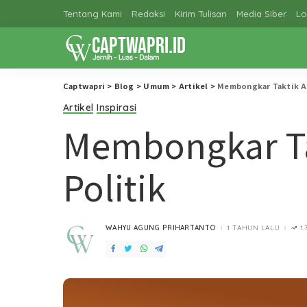
Tentang Kami
Redaksi
Kirim Tulisan
Media Siber
Lo
Captwapri
>
Blog
>
Umum
>
Artikel
>
Membongkar Taktik Al
Artikel
Inspirasi
Membongkar Tak
Politik
WAHYU AGUNG PRIHARTANTO
1 TAHUN LALU
1
POSTED
BY