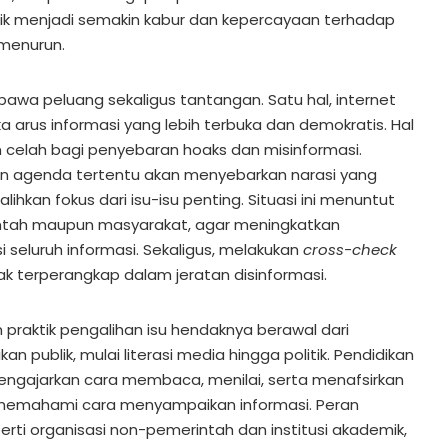
ik menjadi semakin kabur dan kepercayaan terhadap
menurun.
mbawa peluang sekaligus tantangan. Satu hal, internet
arus informasi yang lebih terbuka dan demokratis. Hal
n celah bagi penyebaran hoaks dan misinformasi.
n agenda tertentu akan menyebarkan narasi yang
hkan fokus dari isu-isu penting. Situasi ini menuntut
intah maupun masyarakat, agar meningkatkan
seluruh informasi. Sekaligus, melakukan
cross-check
k terperangkap dalam jeratan disinformasi.
praktik pengalihan isu hendaknya berawal dari
n publik, mulai literasi media hingga politik. Pendidikan
ngajarkan cara membaca, menilai, serta menafsirkan
uk memahami cara menyampaikan informasi. Peran
ti organisasi non-pemerintah dan institusi akademik,