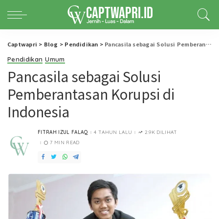
Captwapri
>
Blog
>
Pendidikan
>
Pancasila sebagai Solusi Pemberantasan Korupsi di Indonesia
Pendidikan
Umum
Pancasila sebagai Solusi
Pemberantasan Korupsi di
Indonesia
FITRAH IZUL FALAQ
4 TAHUN LALU
2.9K DILIHAT
POSTED
BY
7 MIN READ