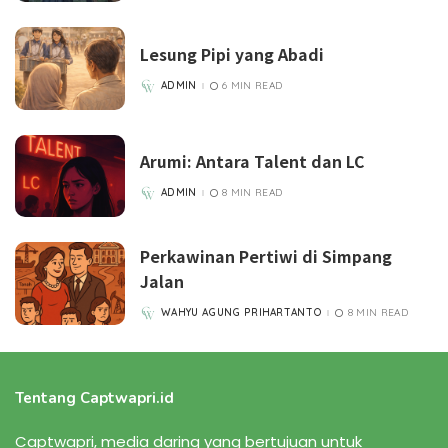
Lesung Pipi yang Abadi
ADMIN
6 MIN READ
POSTED
BY
Arumi: Antara Talent dan LC
ADMIN
8 MIN READ
POSTED
BY
Perkawinan Pertiwi di Simpang
Jalan
WAHYU AGUNG PRIHARTANTO
8 MIN READ
POSTED
BY
Tentang Captwapri.id
Captwapri, media daring yang bertujuan untuk