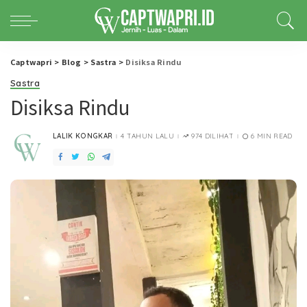
Captwapri
>
Blog
>
Sastra
>
Disiksa Rindu
Sastra
Disiksa Rindu
LALIK KONGKAR
4 TAHUN LALU
974 DILIHAT
6 MIN READ
POSTED
BY