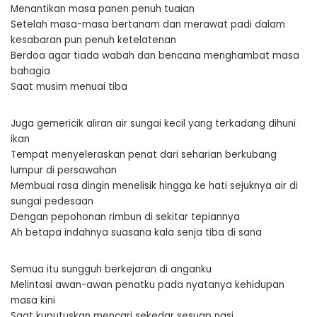
Menantikan masa panen penuh tuaian
Setelah masa-masa bertanam dan merawat padi dalam
kesabaran pun penuh ketelatenan
Berdoa agar tiada wabah dan bencana menghambat masa
bahagia
Saat musim menuai tiba
Juga gemericik aliran air sungai kecil yang terkadang dihuni
ikan
Tempat menyeleraskan penat dari seharian berkubang
lumpur di persawahan
Membuai rasa dingin menelisik hingga ke hati sejuknya air di
sungai pedesaan
Dengan pepohonan rimbun di sekitar tepiannya
Ah betapa indahnya suasana kala senja tiba di sana
Semua itu sungguh berkejaran di anganku
Melintasi awan-awan penatku pada nyatanya kehidupan
masa kini
Saat kuputuskan mencari sekedar sesuap nasi