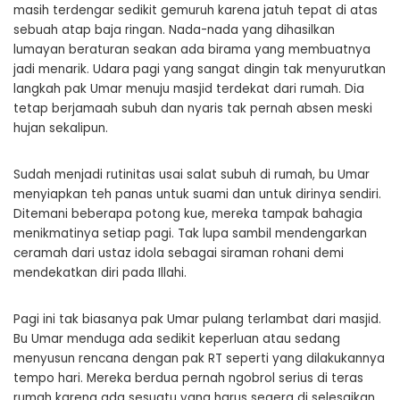
masih terdengar sedikit gemuruh karena jatuh tepat di atas
sebuah atap baja ringan. Nada-nada yang dihasilkan
lumayan beraturan seakan ada birama yang membuatnya
jadi menarik. Udara pagi yang sangat dingin tak menyurutkan
langkah pak Umar menuju masjid terdekat dari rumah. Dia
tetap berjamaah subuh dan nyaris tak pernah absen meski
hujan sekalipun.
Sudah menjadi rutinitas usai salat subuh di rumah, bu Umar
menyiapkan teh panas untuk suami dan untuk dirinya sendiri.
Ditemani beberapa potong kue, mereka tampak bahagia
menikmatinya setiap pagi. Tak lupa sambil mendengarkan
ceramah dari ustaz idola sebagai siraman rohani demi
mendekatkan diri pada Illahi.
Pagi ini tak biasanya pak Umar pulang terlambat dari masjid.
Bu Umar menduga ada sedikit keperluan atau sedang
menyusun rencana dengan pak RT seperti yang dilakukannya
tempo hari. Mereka berdua pernah ngobrol serius di teras
rumah karena ada sesuatu yang harus segera di selesaikan.