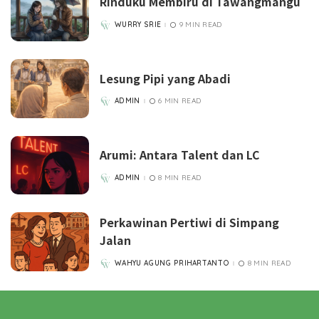
Rinduku Membiru di Tawangmangu
WURRY SRIE
9 MIN READ
POSTED
BY
Lesung Pipi yang Abadi
ADMIN
6 MIN READ
POSTED
BY
Arumi: Antara Talent dan LC
ADMIN
8 MIN READ
POSTED
BY
Perkawinan Pertiwi di Simpang
Jalan
WAHYU AGUNG PRIHARTANTO
8 MIN READ
POSTED
BY