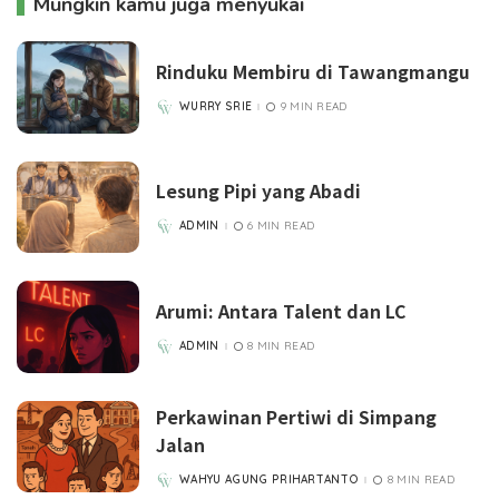
Mungkin kamu juga menyukai
Rinduku Membiru di Tawangmangu
WURRY SRIE
9 MIN READ
POSTED
BY
Lesung Pipi yang Abadi
ADMIN
6 MIN READ
POSTED
BY
Arumi: Antara Talent dan LC
ADMIN
8 MIN READ
POSTED
BY
Perkawinan Pertiwi di Simpang
Jalan
WAHYU AGUNG PRIHARTANTO
8 MIN READ
POSTED
BY