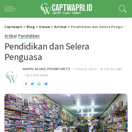
Captwapri
>
Blog
>
Umum
>
Artikel
>
Pendidikan dan Selera Penguasa
Artikel
Pendidikan
Pendidikan dan Selera
Penguasa
WAHYU AGUNG PRIHARTANTO
1 TAHUN LALU
1.1K DILIHAT
POSTED
BY
5 MIN READ