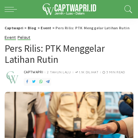
Captwapri
>
Blog
>
Event
>
Pers Rilis: PTK Menggelar Latihan Rutin
Event
Pelaut
Pers Rilis: PTK Menggelar
Latihan Rutin
CAPTWAPRI
2 TAHUN LALU
1.1K DILIHAT
3 MIN READ
POSTED
BY