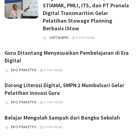
STIAMAK, PMLI, ITS, dan PT Pranala
Digital Transmaritim Gelar
Pelatihan Stowage Planning
Berbasis iStow
CAPTWAPRI
3 MIN READ
POSTED
BY
Guru Ditantang Menyesuaikan Pembelajaran di Era
Digital
EKO PRASETYO
4 MIN READ
POSTED
BY
Dorong Literasi Digital, SMPN 2 Mumbulsari Gelar
Pelatihan Inovasi Guru
EKO PRASETYO
2 MIN READ
POSTED
BY
Belajar Mengolah Sampah dari Bangku Sekolah
EKO PRASETYO
4 MIN READ
POSTED
BY