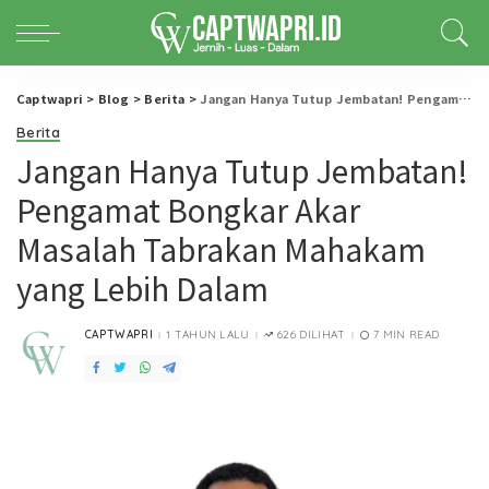
Captwapri
>
Blog
>
Berita
>
Jangan Hanya Tutup Jembatan! Pengamat Bongkar Akar Masalah Tabrakan Mahakam yang Lebih Dalam
Berita
Jangan Hanya Tutup Jembatan!
Pengamat Bongkar Akar
Masalah Tabrakan Mahakam
yang Lebih Dalam
CAPTWAPRI
1 TAHUN LALU
626 DILIHAT
7 MIN READ
POSTED
BY