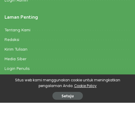
Laman Penting
Tentang Kami
Redaksi
Kirim Tulisan
Media Siber
Login Penulis
Google Berita
Situs web kami menggunakan cookie untuk meningkatkan
pengalaman Anda.
Cookie Policy
Kirim Artikel
Setuju
Halo Sobat Captwapri.id. Kamu juga bisa jadi kontributor, lho.
Yuk, kirim tulisanmu melalui laman Kirim Artikel yaa