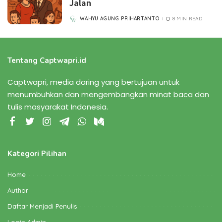
Jalan
WAHYU AGUNG PRIHARTANTO
8 MIN READ
POSTED
BY
Tentang Captwapri.id
Captwapri, media daring yang bertujuan untuk
menumbuhkan dan mengembangkan minat baca dan
tulis masyarakat Indonesia.
Kategori Pilihan
Home
Author
Daftar Menjadi Penulis
Login Admin