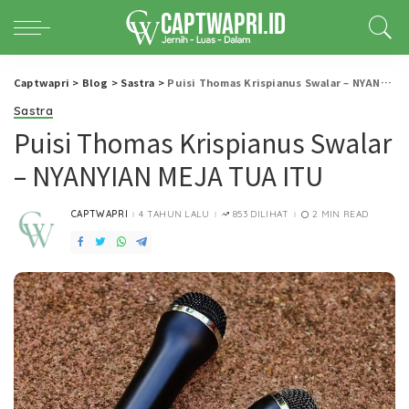
Captwapri
>
Blog
>
Sastra
>
Puisi Thomas Krispianus Swalar – NYANYIAN MEJA TUA ITU
Sastra
Puisi Thomas Krispianus Swalar
– NYANYIAN MEJA TUA ITU
CAPTWAPRI
4 TAHUN LALU
853 DILIHAT
2 MIN READ
POSTED
BY