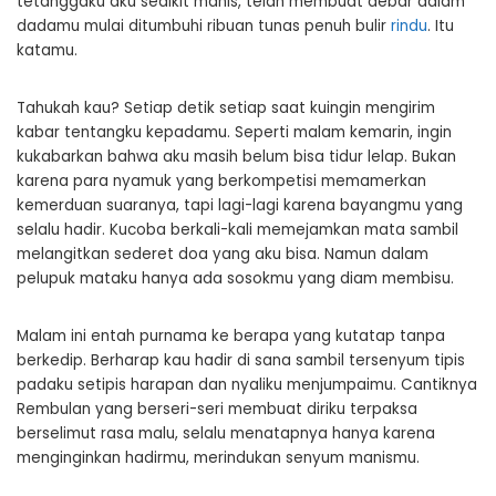
tetanggaku aku sedikit manis, telah membuat debar dalam
dadamu mulai ditumbuhi ribuan tunas penuh bulir
rindu
. Itu
katamu.
Tahukah kau? Setiap detik setiap saat kuingin mengirim
kabar tentangku kepadamu. Seperti malam kemarin, ingin
kukabarkan bahwa aku masih belum bisa tidur lelap. Bukan
karena para nyamuk yang berkompetisi memamerkan
kemerduan suaranya, tapi lagi-lagi karena bayangmu yang
selalu hadir. Kucoba berkali-kali memejamkan mata sambil
melangitkan sederet doa yang aku bisa. Namun dalam
pelupuk mataku hanya ada sosokmu yang diam membisu.
Malam ini entah purnama ke berapa yang kutatap tanpa
berkedip. Berharap kau hadir di sana sambil tersenyum tipis
padaku setipis harapan dan nyaliku menjumpaimu. Cantiknya
Rembulan yang berseri-seri membuat diriku terpaksa
berselimut rasa malu, selalu menatapnya hanya karena
menginginkan hadirmu, merindukan senyum manismu.