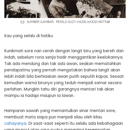
SUMBER GAMBAR : PEXELS-SUZY-HAZELWOOD-3617568
Kau yang selalu di hatiku
Kunikmati sore nan cerah dengan langit biru yang bersih dan
indah, sebelum rona senja hadir menggantikan keelokannya.
Tak ada mendung dan tak ada awan, seakan mematahkan
pendapatmu yang pernah mengatakan bahwa langit akan
lebih indah bila berhiaskan awan putih seputih kapas. Sesaat
kemudian warna birunya yang teduh menjadi samar secara
perlahan. Mungkin tahu diri garangnya mentari tak akan
mampu ia hadapi maupun ia lawan.
Hamparan sawah yang memantulkan sinar mentari sore,
membuat mata siapa pun menjadi silau oleh kilau
cahayanya
. Di saat-saat seperti itu selalu ada kebahagiaan
yang muncul atas rasa syukur menerima kesempatan