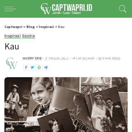
Captwapri
>
Blog
>
Inspirasi
>
Kau
Inspirasi
Sastra
Kau
WURRY SRIE
2 TAHUN LALU
1.1K DILIHAT
9 MIN READ
POSTED
BY