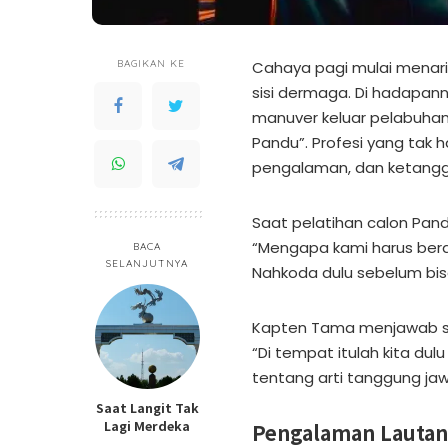
BAGIKAN KE
Cahaya pagi mulai menari 
sisi dermaga. Di hadapann
manuver keluar pelabuhan
Pandu”. Profesi yang tak 
pengalaman, dan ketangg
Saat pelatihan calon Pan
“Mengapa kami harus bera
BACA
SELANJUTNYA
Nahkoda dulu sebelum bis
Kapten Tama menjawab sa
“Di tempat itulah kita dulu
tentang arti tanggung jaw
Saat Langit Tak
Lagi Merdeka
Pengalaman Lautan