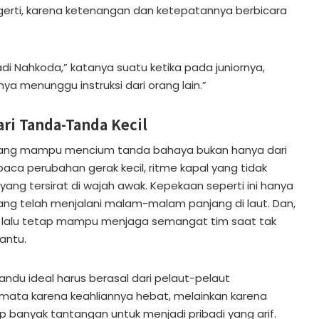
ngerti, karena ketenangan dan ketepatannya berbicara
adi Nahkoda,” katanya suatu ketika pada juniornya,
ya menunggu instruksi dari orang lain.”
ari Tanda-Tanda Kecil
ang mampu mencium tanda bahaya bukan hanya dari
aca perubahan gerak kecil, ritme kapal yang tidak
 yang tersirat di wajah awak. Kepekaan seperti ini hanya
 yang telah menjalani malam-malam panjang di laut. Dan,
 lalu tetap mampu menjaga semangat tim saat tak
antu.
ndu ideal harus berasal dari pelaut-pelaut
ata karena keahliannya hebat, melainkan karena
p banyak tantangan untuk menjadi pribadi yang arif.