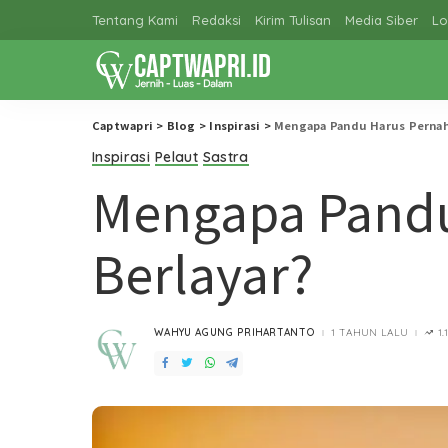
Tentang Kami
Redaksi
Kirim Tulisan
Media Siber
Lo
Captwapri
>
Blog
>
Inspirasi
>
Mengapa Pandu Harus Pernah
Inspirasi
Pelaut
Sastra
Mengapa Pandu
Berlayar?
WAHYU AGUNG PRIHARTANTO
1 TAHUN LALU
1
POSTED
BY