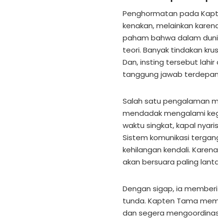
Penghormatan pada Kapt
kenakan, melainkan karena
paham bahwa dalam dunia
teori. Banyak tindakan kr
Dan, insting tersebut lahi
tanggung jawab terdepan
Salah satu pengalaman m
mendadak mengalami kega
waktu singkat, kapal nyari
Sistem komunikasi tergang
kehilangan kendali. Kare
akan bersuara paling lant
Dengan sigap, ia memberi
tunda. Kapten Tama memba
dan segera mengoordinasi