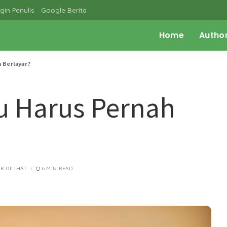
gin Penulis
Google Berita
Home
Autho
 Berlayar?
 Harus Pernah
.1K DILIHAT
6 MIN READ