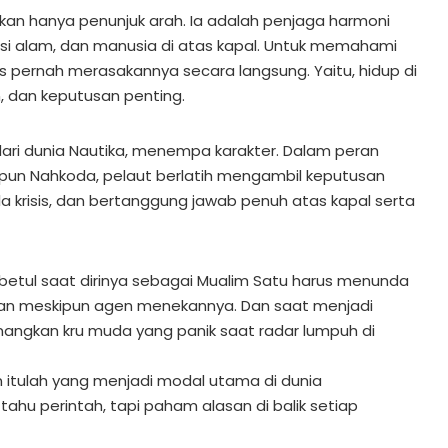
kan hanya penunjuk arah. Ia adalah penjaga harmoni
disi alam, dan manusia di atas kapal. Untuk memahami
s pernah merasakannya secara langsung. Yaitu, hidup di
, dan keputusan penting.
dari dunia Nautika, menempa karakter. Dalam peran
pun Nahkoda, pelaut berlatih mengambil keputusan
ola krisis, dan bertanggung jawab penuh atas kapal serta
etul saat dirinya sebagai Mualim Satu harus menunda
n meskipun agen menekannya. Dan saat menjadi
angkan kru muda yang panik saat radar lumpuh di
tulah yang menjadi modal utama di dunia
hu perintah, tapi paham alasan di balik setiap