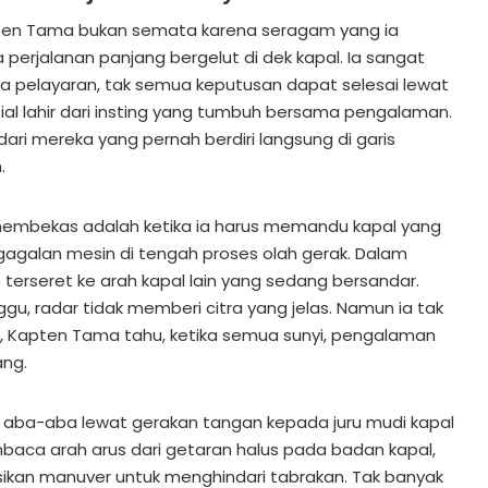
en Tama bukan semata karena seragam yang ia
 perjalanan panjang bergelut di dek kapal. Ia sangat
 pelayaran, tak semua keputusan dapat selesai lewat
usial lahir dari insting yang tumbuh bersama pengalaman.
r dari mereka yang pernah berdiri langsung di garis
.
embekas adalah ketika ia harus memandu kapal yang
galan mesin di tengah proses olah gerak. Dalam
s terseret ke arah kapal lain yang sedang bersandar.
gu, radar tidak memberi citra yang jelas. Namun ia tak
na, Kapten Tama tahu, ketika semua sunyi, pengalaman
ang.
 aba-aba lewat gerakan tangan kepada juru mudi kapal
ca arah arus dari getaran halus pada badan kapal,
kan manuver untuk menghindari tabrakan. Tak banyak