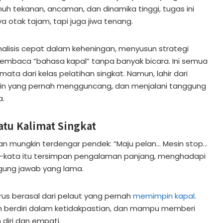
h tekanan, ancaman, dan dinamika tinggi, tugas ini
otak tajam, tapi juga jiwa tenang.
sis cepat dalam keheningan, menyusun strategi
 membaca “bahasa kapal” tanpa banyak bicara. Ini semua
a dari kelas pelatihan singkat. Namun, lahir dari
angin yang pernah mengguncang, dan menjalani tanggung
a.
atu Kalimat Singkat
han mungkin terdengar pendek: “Maju pelan… Mesin stop…
 kata-kata itu tersimpan pengalaman panjang, menghadapi
ggung jawab yang lama.
rus berasal dari pelaut yang pernah
memimpin kapal
.
h berdiri dalam ketidakpastian, dan mampu memberi
diri dan empati.