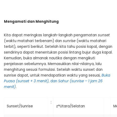
Mengamati dan Menghitung
Kita dapat meringkas langkah-langkah pengamatan
sunset
(waktu matahari terbenam) dan
sunrise
(waktu matahari
terbit), seperti berikut. Setelah kita tahu posisi kapal, dengan
sendirinya dapat menentukan posisi lintang bujur duga kapal.
Kemudian, buka almanak nautika dengan mengikuti
penjelasan sebelumnya. Memasukkan nilai-nilainya, lalu
menghitung sesuai formulasi. Setelah waktu sunset dan
sunrise dapat, untuk mendapatkan waktu yang sesuai,
Buka
Puasa (sunset + 3 menit)
, dan
Sahur (sunrise – 1 jam 26
menit)
.
:
Sunset/Sunrise
z°Utara/Selatan
M