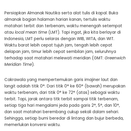
Persiapkan Almanak Nautika serta alat tulis di kapal. Buka
almanak bagian halaman harian kanan, tertulis waktu
matahari terbit dan terbenam, waktu menengah setempat
atau
local mean time
(LMT). Tapi ingat, jika kita berlayar di
Indonesia, LMT perlu selaras dengan WIB, WITA, dan WIT.
Waktu barat lebih cepat tujuh jam, tengah lebih cepat
delapan jam, timur lebih cepat sembilan jam, seluruhnya
terhadap saat matahari melewati meridian (GMT:
Greenwich
Meridian Time
).
Cakrawala yang mempertemukan garis imajiner laut dan
langit adalah titik 0°. Dari titik 0° ke 60° (bawah) merupakan
waktu terbenam, dari titik 0° ke 72° (atas) sebagai waktu
terbit. Tapi, jarak antara titk terbit sampai titik terbenam,
setiap tiga hari mengalami jeda pada garis 2°, 5°, dan 10°,
dan saat matahari berembang cukup sekali dalam sehari.
Sehingga, setiap bumi beredar di lintang dan bujur berbeda,
memerlukan konversi waktu.