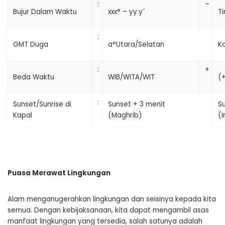
:
–
Bujur Dalam Waktu
xxx° – yy.y´
Ti
:
GMT Duga
a°Utara/Selatan
Ko
:
+
Beda Waktu
WIB/WITA/WIT
(
:
Sunset/Sunrise di
Sunset + 3 menit
Su
Kapal
(Maghrib)
(
Puasa Merawat Lingkungan
Alam menganugerahkan lingkungan dan seisinya kepada kita
semua. Dengan kebijaksanaan, kita dapat mengambil asas
manfaat lingkungan yang tersedia, salah satunya adalah