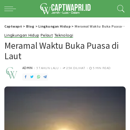
Captwapri
>
Blog
>
Lingkungan Hidup
>
Meramal Waktu Buka Puasa di Laut
Lingkungan Hidup
Pelaut
Teknologi
Meramal Waktu Buka Puasa di
Laut
ADMIN
3 TAHUN LALU
2.5K DILIHAT
5 MIN READ
POSTED
BY