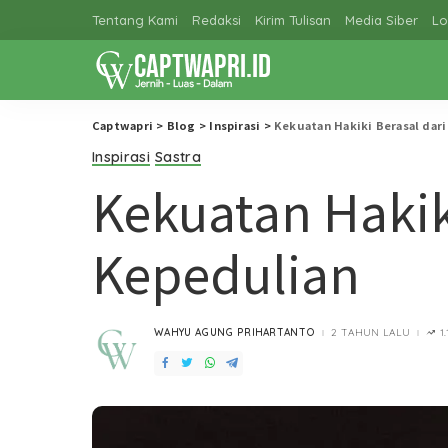
Tentang Kami
Redaksi
Kirim Tulisan
Media Siber
Lo
Captwapri
>
Blog
>
Inspirasi
>
Kekuatan Hakiki Berasal dar
Inspirasi
Sastra
Kekuatan Hakik
Kepedulian
WAHYU AGUNG PRIHARTANTO
2 TAHUN LALU
1
POSTED
BY