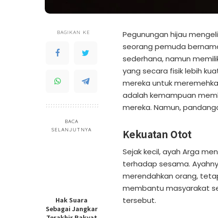
BAGIKAN KE
Pegunungan hijau mengelil
seorang pemuda bernama
sederhana, namun memilik
yang secara fisik lebih k
mereka untuk meremehkan 
adalah kemampuan membua
mereka. Namun, pandanga
BACA
SELANJUTNYA
Kekuatan Otot
Sejak kecil, ayah Arga me
terhadap sesama. Ayahnya 
merendahkan orang, tetapi
membantu masyarakat sek
Hak Suara
tersebut.
Sebagai Jangkar
Terakhir Rakyat