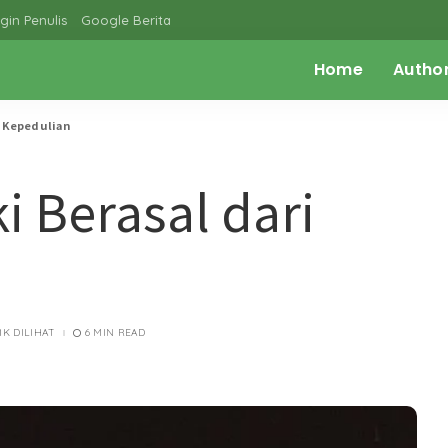
gin Penulis
Google Berita
Home
Autho
i Kepedulian
i Berasal dari
.1K DILIHAT
6 MIN READ