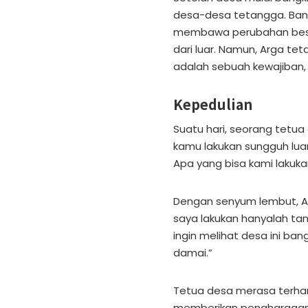
desa-desa tetangga. Ban
membawa perubahan besa
dari luar. Namun, Arga te
adalah sebuah kewajiban,
Kepedulian
Suatu hari, seorang tetu
kamu lakukan sungguh lua
Apa yang bisa kami laku
Dengan senyum lembut, Ar
saya lakukan hanyalah t
ingin melihat desa ini ba
damai.”
Tetua desa merasa terhar
memberikan penghargaan a