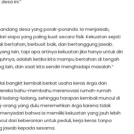
desa ini.”
ndang desa yang porak-poranda. Ia menjawab,
ri siapa yang paling kuat secara fisik. Kekuatan sejati
tuk bertahan, berbuat baik, dan bertanggung jawab.
 yang lain, tapi apa artinya kekuatan jika hanya untuk diri
guhnya, adalah ketika kita mampu bertahan di tengah
ng lain, dan saat kita sendiri menghadapi masalah.”
ai bangkit kembali berkat usaha keras Arga dan
. Mereka bahu-membahu merenovasi rumah-rumah
 ladang-ladang, sehingga harapan kembali muncul di
g-orang yang dulu meremehkan Arga karena tidak
ini menyadari bahwa ia memiliki kekuatan yang jauh lebih
ul dari keberanian untuk peduli, kerja keras tanpa
ng jawab kepada sesama.