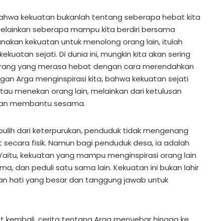
ahwa kekuatan bukanlah tentang seberapa hebat kita
melainkan seberapa mampu kita berdiri bersama
nakan kekuatan untuk menolong orang lain, itulah
uatan sejati. Di dunia ini, mungkin kita akan sering
rang yang merasa hebat dengan cara merendahkan
ngan Arga menginspirasi kita, bahwa kekuatan sejati
atau menekan orang lain, melainkan dari ketulusan
, dan membantu sesama.
pulih dari keterpurukan, penduduk tidak mengenang
 secara fisik. Namun bagi penduduk desa, ia adalah
Yaitu, kekuatan yang mampu menginspirasi orang lain
ma, dan peduli satu sama lain. Kekuatan ini bukan lahir
gan hati yang besar dan tanggung jawab untuk
t kembali, cerita tentang Arga menyebar hingga ke