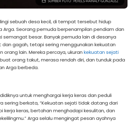
SUMBER FOTO : PEXELS-RAINALY-GONZALEZ
ingi sebuah desa kecil, di tempat tersebut hidup
 Arga. Seorang pemuda berpenampilan pendiam dan
i semangat besar. Banyak pemuda lain di desanya
uat dan gagah, tetapi sering menggunakan kekuatan
orang lain. Mereka percaya, ukuran
kekuatan sejati
t orang takut, merasa rendah diri, dan tunduk pada
n Arga berbeda.
ndidiknya untuk menghargai kerja keras dan peduli
sering berkata, “Kekuatan sejati tidak datang dari
 kerja keras, bertahan menghadapi kesulitan, dan
elilingmu.” Arga selalu mengingat pesan ayahnya