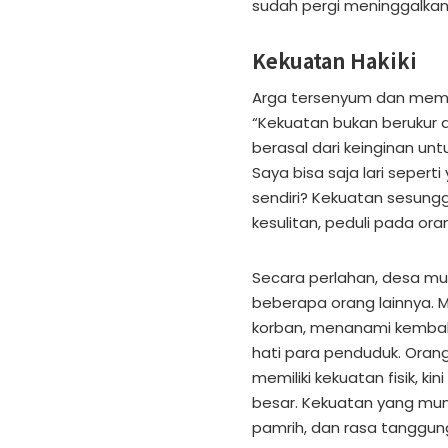
sudah pergi meninggalkan 
Kekuatan Hakiki
Arga tersenyum dan mema
“Kekuatan bukan berukur da
berasal dari keinginan un
Saya bisa saja lari seperti
sendiri? Kekuatan sesung
kesulitan, peduli pada ora
Secara perlahan, desa mul
beberapa orang lainnya
korban, menanami kembali
hati para penduduk. Oran
memiliki kekuatan fisik, k
besar. Kekuatan yang munc
pamrih, dan rasa tanggu