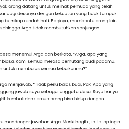
yak orang datang untuk melihat pemuda yang telah
r bagi desanya dengan kekuatan yang tidak tampak
tap bersikap rendah hati. Baginya, membantu orang lain
 sehingga Arga tidak membutuhkan sanjungan.
a desa menemui Arga dan berkata, “Arga, apa yang
r biasa. Kami semua merasa berhutang budi padamu.
kan untuk membalas semua kebaikanmu?”
ga menjawab, “Tidak perlu balas budi, Pak. Apa yang
anggung jawab saya sebagai anggota desa. Saya hanya
ngkit kembali dan semua orang bisa hidup dengan
u mendengar jawaban Arga. Meski begitu, ia tetap ingin
gar teladan Arga bisa menjadi inspirasi bagi semua