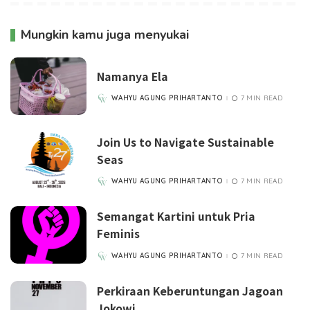
Mungkin kamu juga menyukai
Namanya Ela
WAHYU AGUNG PRIHARTANTO
7 MIN READ
POSTED
BY
Join Us to Navigate Sustainable
Seas
WAHYU AGUNG PRIHARTANTO
7 MIN READ
POSTED
BY
Semangat Kartini untuk Pria
Feminis
WAHYU AGUNG PRIHARTANTO
7 MIN READ
POSTED
BY
Perkiraan Keberuntungan Jagoan
Jokowi