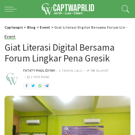
Captwapri
>
Blog
>
Event
>
Giat Literasi Digital Bersama Forum Lingkar Pena Gresik
Event
Giat Literasi Digital Bersama
Forum Lingkar Pena Gresik
FATATY MAULIDIYAH
2 TAHUN LALU
708 DILIHAT
POSTED
BY
2 MIN READ