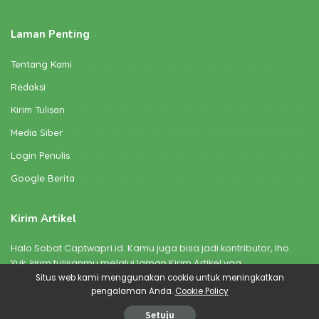
Laman Penting
Tentang Kami
Redaksi
Kirim Tulisan
Media Siber
Login Penulis
Google Berita
Kirim Artikel
Halo Sobat Captwapri.id. Kamu juga bisa jadi kontributor, lho.
Yuk, kirim tulisanmu melalui laman Kirim Artikel yaa
Situs web kami menggunakan cookie untuk meningkatkan
pengalaman Anda.
Cookie Policy
©2022 Captwapri.id | Made with love by
Bikinkarya Creative Media
Setuju