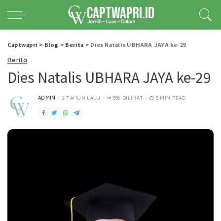
Captwapri
>
Blog
>
Berita
>
Dies Natalis UBHARA JAYA ke-29
Berita
Dies Natalis UBHARA JAYA ke-29
ADMIN
2 TAHUN LALU
586 DILIHAT
5 MIN READ
POSTED
BY