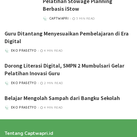
Pelatihan Stowage Planning
Berbasis iStow
CAPTWAPRI
3 MIN READ
POSTED
BY
Guru Ditantang Menyesuaikan Pembelajaran di Era
Digital
EKO PRASETYO
4 MIN READ
POSTED
BY
Dorong Literasi Digital, SMPN 2 Mumbulsari Gelar
Pelatihan Inovasi Guru
EKO PRASETYO
2 MIN READ
POSTED
BY
Belajar Mengolah Sampah dari Bangku Sekolah
EKO PRASETYO
4 MIN READ
POSTED
BY
Tentang Captwapri.id