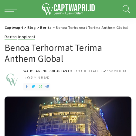
Captwapri
>
Blog
>
Berita
>
Benoa Terhormat Terima Anthem Global
Berita
Inspirasi
Benoa Terhormat Terima
Anthem Global
WAHYU AGUNG PRIHARTANTO
1 TAHUN LALU
1.5K DILIHAT
POSTED
BY
5 MIN READ