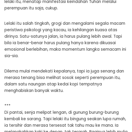
lelaki itu, menatap manifestasi keindahan Tuhan melalui
perempuan itu saja, cukup.
Lelaki itu salah tingkah, grogi dan mengalami segala macam
peristiwa psikologi yang kacau, ia kehilangan kuasa atas
dirinya. Satu-satunya jalan, ia harus pulang lebih awal. Tapi
bila ia benar-benar harus pulang hanya karena dikuasai
emosional berlebihan, maka momentum langka semacam ini
sia-sia.
Dilema mulai mendekati kepalanya, tapi ia juga senang dan
merasa tenang bisa melihat sosok seperti perempuan itu,
dalam satu naungan atap kedai kopi tempatnya
menghabiskan banyak waktu.
***
Di pantai, senja melipat lengan, di gunung burung-burung
kembali ke sarang. Tapi lelaki itu bingung seakan lupa rumah,
ia tersihir dan merasa tersesat tak tahu mau ke mana. Ia
melangkahkan kaki ke depan, tak terarah. Baginya lebih mulia