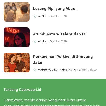
Lesung Pipi yang Abadi
ADMIN
6 MIN READ
POSTED
BY
Arumi: Antara Talent dan LC
ADMIN
8 MIN READ
POSTED
BY
Perkawinan Pertiwi di Simpang
Jalan
WAHYU AGUNG PRIHARTANTO
8 MIN READ
POSTED
BY
Tentang Captwapri.id
Captwapri, media daring yang bertujuan untuk
menumbuhkan dan mengembangkan minat baca dan