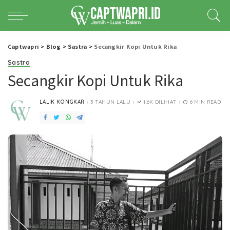
Captwapri
>
Blog
>
Sastra
>
Secangkir Kopi Untuk Rika
Sastra
Secangkir Kopi Untuk Rika
LALIK KONGKAR
3 TAHUN LALU
1.6K DILIHAT
6 MIN READ
POSTED
BY