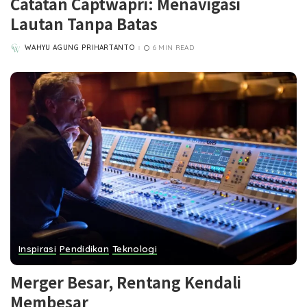
Catatan Captwapri: Menavigasi
Lautan Tanpa Batas
WAHYU AGUNG PRIHARTANTO
6 MIN READ
POSTED
BY
Inspirasi
Pendidikan
Teknologi
Merger Besar, Rentang Kendali
Membesar