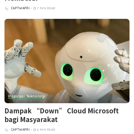
CAPTWAPRI
7 MIN READ
POSTED
BY
Inspirasi
Teknologi
Dampak “Down” Cloud Microsoft
bagi Masyarakat
CAPTWAPRI
6 MIN READ
POSTED
BY