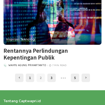
Inspirasi
Teknologi
Rentannya Perlindungan
Kepentingan Publik
WAHYU AGUNG PRIHARTANTO
7 MIN READ
POSTED
BY
…
1
2
3
5
Tentang Captwapri.id