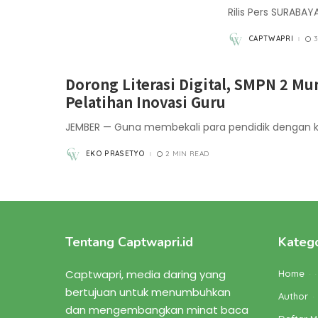
Rilis Pers SURABAY
CAPTWAPRI
POSTED
BY
Dorong Literasi Digital, SMPN 2 Mu
Pelatihan Inovasi Guru
JEMBER — Guna membekali para pendidik dengan
EKO PRASETYO
2 MIN READ
POSTED
BY
Tentang Captwapri.id
Katego
Captwapri, media daring yang
Home
bertujuan untuk menumbuhkan
Author
dan mengembangkan minat baca