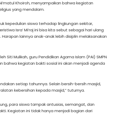
 Ni’matul Khoiroh, menyampaikan bahwa kegiatan
religius yang mendalam.
tuk kepedulian siswa terhadap lingkungan sekitar,
stiwa Isra’ Mi’raj ini bisa kita sebut sebagai hari ulang
. Harapan lainnya anak-anak lebih disiplin melaksanakan
eh Siti Mulikah, guru Pendidikan Agama Islam (PAI) SMPN
n bahwa kegiatan bakti sosial ini akan menjadi agenda
endakan setiap tahunnya. Selain bersih-bersih masjid,
alatan kebersihan kepada masjid,” tuturnya.
ung, para siswa tampak antusias, semangat, dan
kti. Kegiatan ini tidak hanya menjadi bagian dari