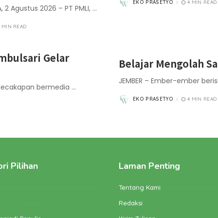
EKO PRASETYO
4 MIN READ
POSTED
A, 2 Agustus 2026 – PT PMLI,
...
BY
3 MIN READ
mbulsari Gelar
Belajar Mengolah S
JEMBER – Ember-ember berisi
 kecakapan bermedia
...
EKO PRASETYO
4 MIN READ
POSTED
BY
ri Pilihan
Laman Penting
Tentang Kami
Redaksi