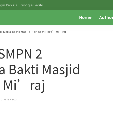
gin Penulis
Google Berita
Home
Autho
 Kerja Bakti Masjid Peringati Isra’ Mi’raj
 SMPN 2
a Bakti Masjid
’ Mi’raj
2 MIN READ