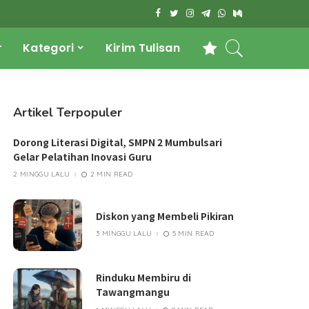
r
Kategori
Kirim Tulisan
Artikel Terpopuler
Dorong Literasi Digital, SMPN 2 Mumbulsari
Gelar Pelatihan Inovasi Guru
2 MINGGU LALU
2 MIN READ
Diskon yang Membeli Pikiran
3 MINGGU LALU
5 MIN READ
Rinduku Membiru di
Tawangmangu