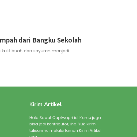
ampah dari Bangku Sekolah
 kulit buah dan sayuran menjadi
...
Kirim Artikel
Halo Sobat Captwapri.id. Kamu juga
bisa jadi kontributor, lho. Yuk, kirim
tulisanmu melalui laman Kirim Artikel
yaa