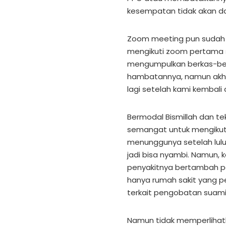
kesempatan tidak akan dat
Zoom meeting pun sudah d
mengikuti zoom pertama s
mengumpulkan berkas-berk
hambatannya, namun akhi
lagi setelah kami kembali d
Bermodal Bismillah dan te
semangat untuk mengikuti
menunggunya setelah lulus
jadi bisa nyambi. Namun,
penyakitnya bertambah par
hanya rumah sakit yang pe
terkait pengobatan suami
Namun tidak memperlihatk