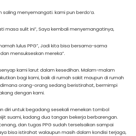
n saling menyemangati. kami pun berdo’a.
i masa sulit ini”, Saya kembali menyemangatinya,
amah lulus PPG”, Jadi kita bisa bersama-sama
dan mensukseskan mereka”.
senyap kami larut dalam kesedihan. Malam-malam
utkan bagi kami, baik di rumah sakit maupun di rumah
a dimana orang-orang sedang beristirahat, bermimpi
lakang dengan kami.
n diri untuk begadang sesekali menekan tombol
ijit suami, kadang dua tangan bekerja berbarengan.
 tenang, dan tugas PPG sudah terselsaikan sampai
a bisa istirahat walaupun masih dalam kondisi terjaga,