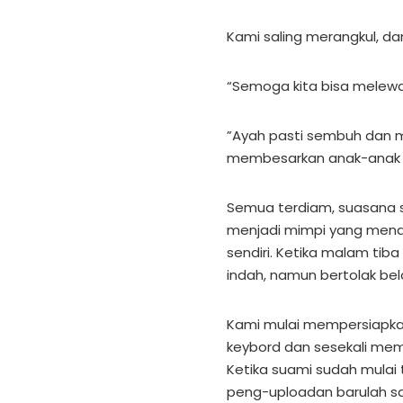
Kami saling merangkul, da
“Semoga kita bisa melewat
”Ayah pasti sembuh dan m
membesarkan anak-anak 
Semua terdiam, suasana 
menjadi mimpi yang menak
sendiri. Ketika malam tib
indah, namun bertolak be
Kami mulai mempersiapka
keybord dan sesekali mem
Ketika suami sudah mulai
peng-uploadan barulah say