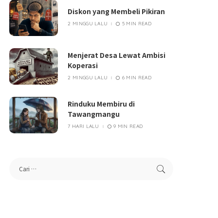
Diskon yang Membeli Pikiran
2 MINGGU LALU
5 MIN READ
Menjerat Desa Lewat Ambisi
Koperasi
2 MINGGU LALU
6 MIN READ
Rinduku Membiru di
Tawangmangu
7 HARI LALU
9 MIN READ