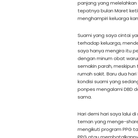
panjang yang melelahkan
tepatnya bulan Maret ket
menghampiri keluarga kam
Suami yang saya cintai ya
terhadap keluarga, mender
saya hanya mengira itu pe
dengan minum obat warun
semakin parah, meskipun t
rumah sakit. Baru dua ha
kondisi suami yang sedan
ponpes mengalami DBD dan
sama.
Hari demi hari saya lalui 
teman yang menge-share 
mengikuti program PPG ta
PPG atau membatalkannya