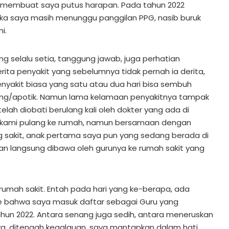
 membuat saya putus harapan. Pada tahun 2022
ika saya masih menunggu panggilan PPG, nasib buruk
i.
ng selalu setia, tanggung jawab, juga perhatian
ita penyakit yang sebelumnya tidak pernah ia derita,
nyakit biasa yang satu atau dua hari bisa sembuh
g/apotik. Namun lama kelamaan penyakitnya tampak
elah diobati berulang kali oleh dokter yang ada di
ri kami pulang ke rumah, namun bersamaan dengan
g sakit, anak pertama saya pun yang sedang berada di
 langsung dibawa oleh gurunya ke rumah sakit yang
di rumah sakit. Entah pada hari yang ke-berapa, ada
bahwa saya masuk daftar sebagai Guru yang
hun 2022. Antara senang juga sedih, antara meneruskan
, ditengah kegalauan, saya mantapkan dalam hati,