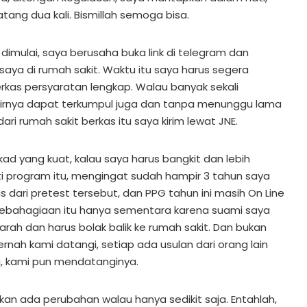
ang dua kali. Bismillah semoga bisa.
imulai, saya berusaha buka link di telegram dan
aya di rumah sakit. Waktu itu saya harus segera
as persyaratan lengkap. Walau banyak sekali
rnya dapat terkumpul juga dan tanpa menunggu lama
ari rumah sakit berkas itu saya kirim lewat JNE.
kad yang kuat, kalau saya harus bangkit dan lebih
 program itu, mengingat sudah hampir 3 tahun saya
 dari pretest tersebut, dan PPG tahun ini masih On Line
 kebahagiaan itu hanya sementara karena suami saya
ah dan harus bolak balik ke rumah sakit. Dan bukan
rnah kami datangi, setiap ada usulan dari orang lain
, kami pun mendatanginya.
an ada perubahan walau hanya sedikit saja. Entahlah,