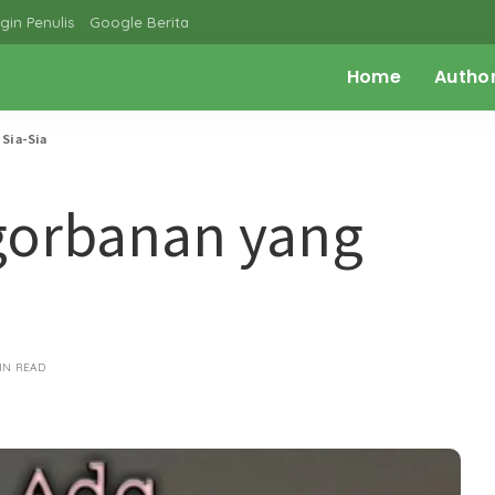
gin Penulis
Google Berita
Home
Autho
Sia-Sia
gorbanan yang
IN READ