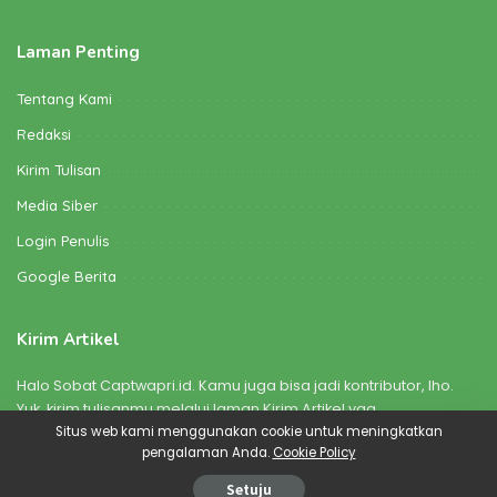
Laman Penting
Tentang Kami
Redaksi
Kirim Tulisan
Media Siber
Login Penulis
Google Berita
Kirim Artikel
Halo Sobat Captwapri.id. Kamu juga bisa jadi kontributor, lho.
Yuk, kirim tulisanmu melalui laman Kirim Artikel yaa
Situs web kami menggunakan cookie untuk meningkatkan
pengalaman Anda.
Cookie Policy
©2022 Captwapri.id | Made with love by
Bikinkarya Creative Media
Setuju