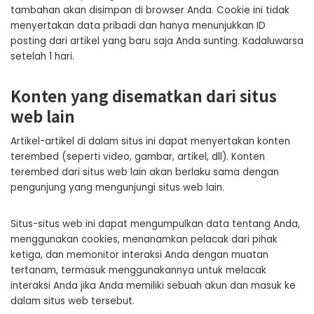
tambahan akan disimpan di browser Anda. Cookie ini tidak
menyertakan data pribadi dan hanya menunjukkan ID
posting dari artikel yang baru saja Anda sunting. Kadaluwarsa
setelah 1 hari.
Konten yang disematkan dari situs
web lain
Artikel-artikel di dalam situs ini dapat menyertakan konten
terembed (seperti video, gambar, artikel, dll). Konten
terembed dari situs web lain akan berlaku sama dengan
pengunjung yang mengunjungi situs web lain.
Situs-situs web ini dapat mengumpulkan data tentang Anda,
menggunakan cookies, menanamkan pelacak dari pihak
ketiga, dan memonitor interaksi Anda dengan muatan
tertanam, termasuk menggunakannya untuk melacak
interaksi Anda jika Anda memiliki sebuah akun dan masuk ke
dalam situs web tersebut.