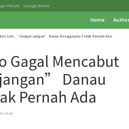
gin Penulis
Google Berita
Home
Autho
abut Lidi, “Jangan-jangan” Danau Ronggojalu Tidak Pernah Ada
go Gagal Mencabut
-jangan” Danau
dak Pernah Ada
MIN READ