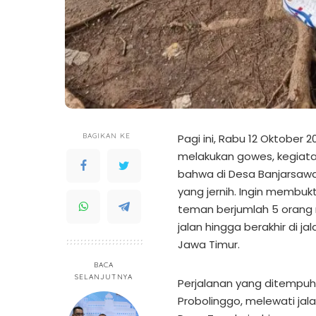
BAGIKAN KE
Pagi ini, Rabu 12 Oktobe
melakukan gowes, kegiata
bahwa di Desa Banjarsaw
yang jernih. Ingin membuk
teman berjumlah 5 oran
jalan hingga berakhir di j
Jawa Timur.
BACA
SELANJUTNYA
Perjalanan yang ditempuh 
Probolinggo, melewati jala