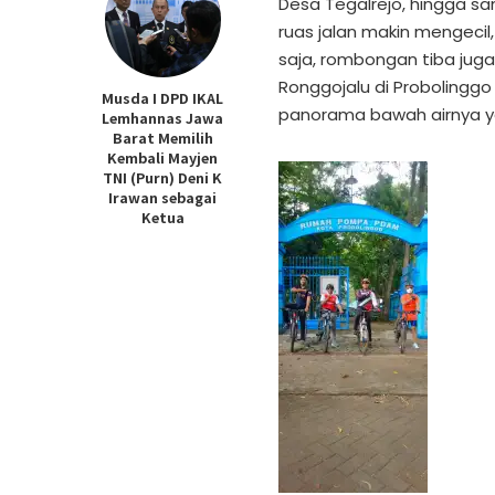
Desa Tegalrejo, hingga s
ruas jalan makin mengecil
saja, rombongan tiba juga
Ronggojalu di Probolingg
Musda I DPD IKAL
panorama bawah airnya ya
Lemhannas Jawa
Barat Memilih
Kembali Mayjen
TNI (Purn) Deni K
Irawan sebagai
Ketua