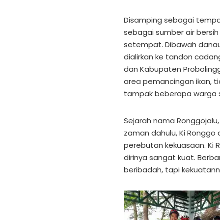
Disamping sebagai tempat
sebagai sumber air bers
setempat. Dibawah danau 
dialirkan ke tandon cada
dan Kabupaten Probolingg
area pemancingan ikan, ti
tampak beberapa warga s
Sejarah nama Ronggojalu, d
zaman dahulu, Ki Ronggo d
perebutan kekuasaan. Ki 
dirinya sangat kuat. Berba
beribadah, tapi kekuatan