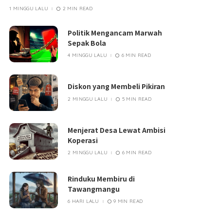
1 MINGGU LALU
2 MIN READ
Politik Mengancam Marwah
Sepak Bola
4 MINGGU LALU
6 MIN READ
Diskon yang Membeli Pikiran
2 MINGGU LALU
5 MIN READ
Menjerat Desa Lewat Ambisi
Koperasi
2 MINGGU LALU
6 MIN READ
Rinduku Membiru di
Tawangmangu
6 HARI LALU
9 MIN READ