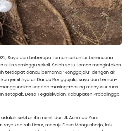
r 2022, Saya dan beberapa teman sekantor berencana
n rutin seminggu sekali. Salah satu teman menginfokan
ah terdapat danau bernama “Ronggojalu” dengan air
tikan jernihnya air Danau Ronggojalu, saya dan teman-
g menggunakan sepeda masing-masing menyusur ruas
alan setapak, Desa Tegalsiwalan, Kabupaten Probolinggo,
adalah sekitar 45 menit dari Jl. Achmad Yani
n raya kea rah timur, menuju Desa Mangunharjo, lalu