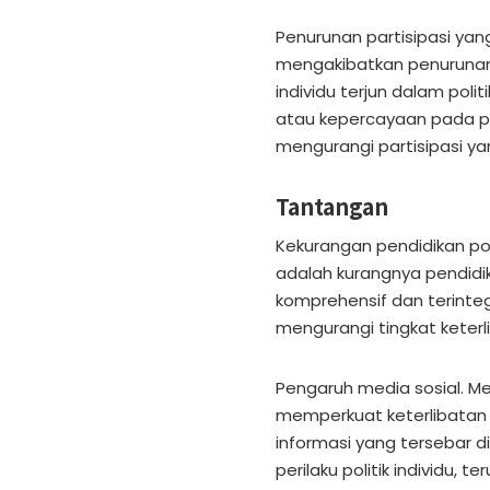
Penurunan partisipasi yan
mengakibatkan penurunan p
individu terjun dalam pol
atau kepercayaan pada pr
mengurangi partisipasi ya
Tantangan
Kekurangan pendidikan po
adalah kurangnya pendidika
komprehensif dan terinte
mengurangi tingkat keterl
Pengaruh media sosial. M
memperkuat keterlibatan 
informasi yang tersebar 
perilaku politik individu,