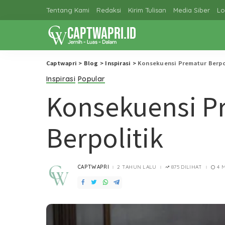
Tentang Kami
Redaksi
Kirim Tulisan
Media Siber
Lo
Captwapri
>
Blog
>
Inspirasi
>
Konsekuensi Prematur Berpo
Inspirasi
Popular
Konsekuensi P
Berpolitik
CAPTWAPRI
2 TAHUN LALU
875 DILIHAT
4 
POSTED
BY