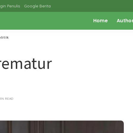
gin Penulis
Google Berita
Home
Autho
litik
rematur
MIN READ