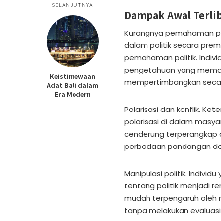
SELANJUTNYA
Dampak Awal Terlib
Kurangnya pemahaman polit
dalam politik secara pr
pemahaman politik. Indivi
pengetahuan yang memad
Keistimewaan
mempertimbangkan secara k
Adat Bali dalam
Era Modern
Polarisasi dan konflik. Ke
polarisasi di dalam masy
cenderung terperangkap 
perbedaan pandangan den
Manipulasi politik. Indi
tentang politik menjadi r
mudah terpengaruh oleh na
tanpa melakukan evaluasi 