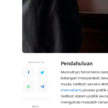
Pendahuluan
BAGIKAN KE
Munculnya fenomena awal
kalangan masyarakat dewasa
muda, terlibat secara aktif
memahami
proses politik
terlibat dalam politik sec
mengatasi masalah terse
BACA