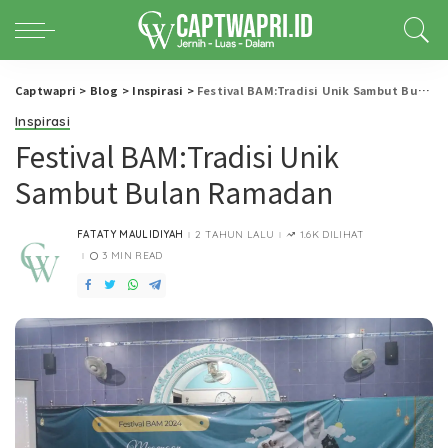
Captwapri
>
Blog
>
Inspirasi
>
Festival BAM:Tradisi Unik Sambut Bulan Ramadan
Inspirasi
Festival BAM:Tradisi Unik
Sambut Bulan Ramadan
FATATY MAULIDIYAH
2 TAHUN LALU
1.6K DILIHAT
POSTED
BY
3 MIN READ