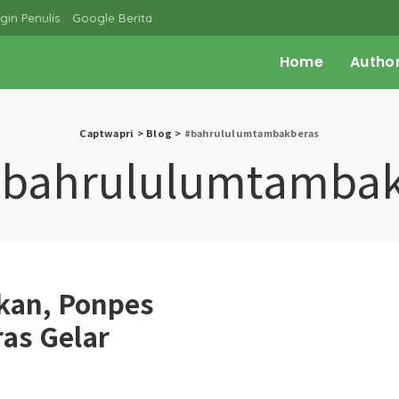
gin Penulis
Google Berita
Home
Autho
Captwapri
>
Blog
>
#bahrululumtambakberas
#bahrululumtambak
kan, Ponpes
as Gelar