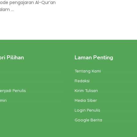
tode pengajaran Al-Qur’an
dalam
...
ri Pilihan
Laman Penting
Tentang Kami
Redaksi
enjadi Penulis
Kirim Tulisan
dmin
Media Siber
Login Penulis
Google Berita