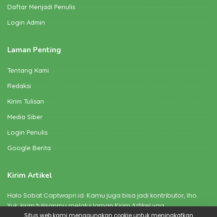
Daftar Menjadi Penulis
Login Admin
Laman Penting
Tentang Kami
Redaksi
Kirim Tulisan
Media Siber
Login Penulis
Google Berita
Kirim Artikel
Halo Sobat Captwapri.id. Kamu juga bisa jadi kontributor, lho.
Yuk, kirim tulisanmu melalui laman Kirim Artikel yaa
Situs web kami menggunakan cookie untuk meningkatkan