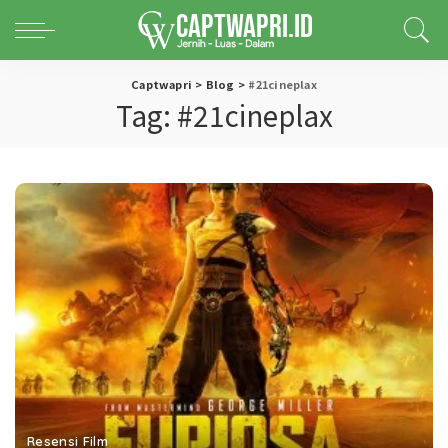
Captwapri
>
Blog
>
#21cineplax
Tag:
#21cineplax
Resensi Film