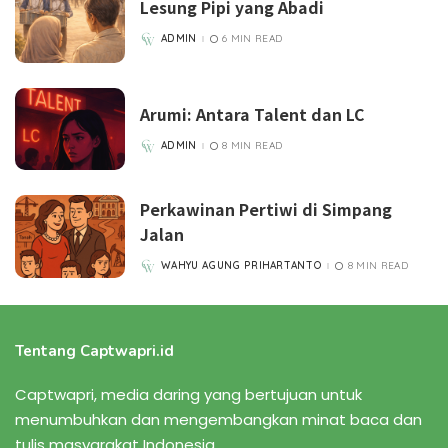
Lesung Pipi yang Abadi
ADMIN
6 MIN READ
POSTED
BY
Arumi: Antara Talent dan LC
ADMIN
8 MIN READ
POSTED
BY
Perkawinan Pertiwi di Simpang
Jalan
WAHYU AGUNG PRIHARTANTO
8 MIN READ
POSTED
BY
Tentang Captwapri.id
Captwapri, media daring yang bertujuan untuk
menumbuhkan dan mengembangkan minat baca dan
tulis masyarakat Indonesia.