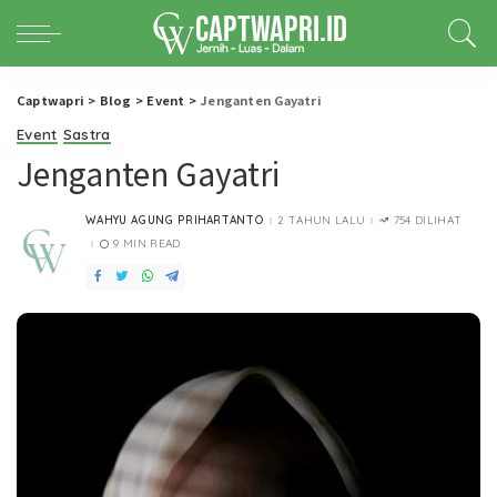
Captwapri
>
Blog
>
Event
>
Jenganten Gayatri
Event
Sastra
Jenganten Gayatri
WAHYU AGUNG PRIHARTANTO
2 TAHUN LALU
754 DILIHAT
POSTED
BY
9 MIN READ