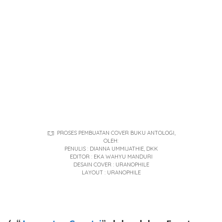
PROSES PEMBUATAN COVER BUKU ANTOLOGI,
OLEH:
PENULIS : DIANNA UMMIJATHIE, DKK
EDITOR : EKA WAHYU MANDURI
DESAIN COVER : URANOPHILE
LAYOUT : URANOPHILE
(“
Jenganten Gayatri
” lolos dalam Event