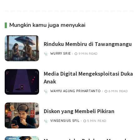
Mungkin kamu juga menyukai
Rinduku Membiru di Tawangmangu
WURRY SRIE
9 MIN READ
POSTED
BY
Media Digital Mengeksploitasi Duka
Anak
WAHYU AGUNG PRIHARTANTO
6 MIN READ
POSTED
BY
Diskon yang Membeli Pikiran
VINSENSIUS SFIL
5 MIN READ
POSTED
BY