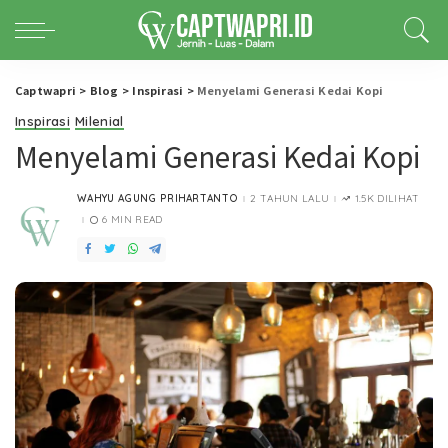
Captwapri
>
Blog
>
Inspirasi
>
Menyelami Generasi Kedai Kopi
Inspirasi
Milenial
Menyelami Generasi Kedai Kopi
WAHYU AGUNG PRIHARTANTO
2 TAHUN LALU
1.5K DILIHAT
POSTED
BY
6 MIN READ