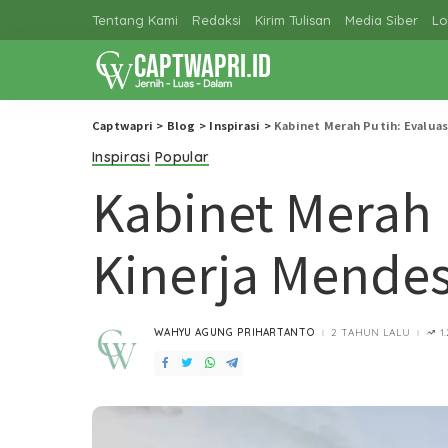
Tentang Kami
Redaksi
Kirim Tulisan
Media Siber
Lo
Captwapri
>
Blog
>
Inspirasi
>
Kabinet Merah Putih: Evalua
Inspirasi
Popular
Kabinet Merah 
Kinerja Mende
WAHYU AGUNG PRIHARTANTO
2 TAHUN LALU
1
POSTED
BY