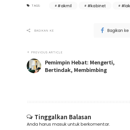
#akmil
#kabinet
#la
TAGS:
Bagikan ke
BAGIKAN KE
PREVIOUS ARTICLE
Pemimpin Hebat: Mengerti,
Bertindak, Membimbing
Tinggalkan Balasan
Anda harus
masuk
untuk berkomentar.