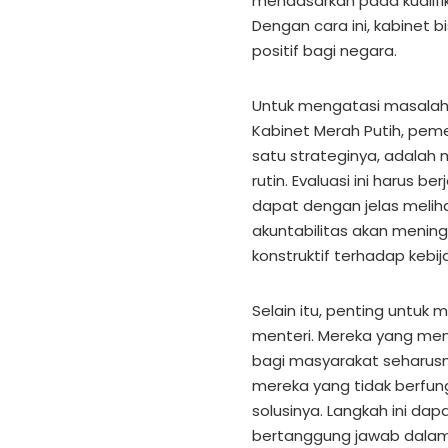
mendasarkan pada kualifi
Dengan cara ini, kabinet 
positif bagi negara.
Untuk mengatasi masalah 
Kabinet Merah Putih, peme
satu strateginya, adalah
rutin. Evaluasi ini harus b
dapat dengan jelas meliha
akuntabilitas akan meni
konstruktif terhadap kebi
Selain itu, penting untu
menteri. Mereka yang men
bagi masyarakat seharus
mereka yang tidak berfung
solusinya. Langkah ini da
bertanggung jawab dalam