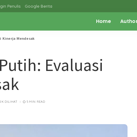
gin Penulis
Google Berita
Home
Autho
si Kinerja Mendesak
Putih: Evaluasi
sak
.2K DILIHAT
5 MIN READ