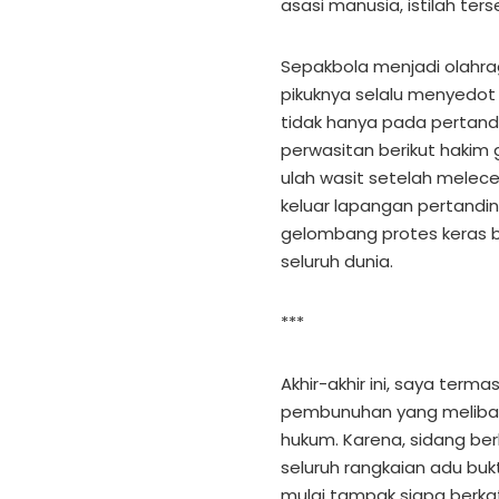
asasi manusia, istilah ter
Sepakbola menjadi olahrag
pikuknya selalu menyedot
tidak hanya pada pertand
perwasitan berikut hakim
ulah wasit setelah melec
keluar lapangan pertandi
gelombang protes keras b
seluruh dunia.
***
Akhir-akhir ini, saya ter
pembunuhan yang melibatk
hukum. Karena, sidang be
seluruh rangkaian adu buk
mulai tampak siapa berkata