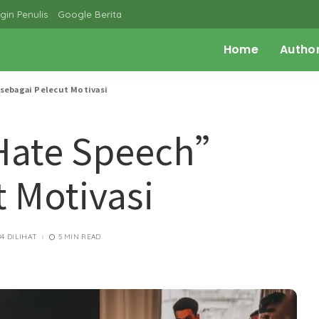
gin Penulis
Google Berita
Home
Autho
ebagai Pelecut Motivasi
Hate Speech”
t Motivasi
84 DILIHAT
5 MIN READ