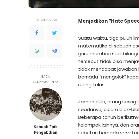
BAGIKAN KE
Menjadikan “Hate Speec
Suatu waktu, tiga puluh l
matematika di sebuah ese
guru memberi soal bilang
tersebut tidak bisa menja
tidak mendapat jawaban b
bernada “mengolok” kepa
BACA
SELANJUTNYA
ruang kelas.
Jaman dulu, orang sering 
seadanya, bicara blak-bla
Beberapa tahun berikutnya,
kelompok lainnya, dan o
Sebuah Epik
Pengabdian
sebutan bernada
sara
ter