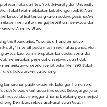
rofesor fisika dari New York University dan University
Alan Sokal telah melakukan kebohongan publik. Alan
ikel ke
social text
tentang kajian budaya
postmodern
.
n eksperimen untuk menguji ketelitian intelektual dan
rkenal di Amerika Utara.
essing the Boundaries: Towards a Transformative
Gravity” ini terbit pada musim
semi
atau panas. Alan
gravitasi kuantum merupakan konstruksi sosial dan
ut tidak menerapkan penelaahan sejawat dan tidak
k memeriksanya, setelah terbit bulan Mei 1996, Sokal
 franca
kalau artikelnya bohong.
g kemarahan publik akademik, kalangan humaniora,
afat
postmodern
terhadap ilmu sosial. Sebagai ganjaran
kal, masyarakat mengganti nama belakangnya menjadi
hong. Demikian, sekilas asal-usul istilah
hoax
ini