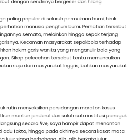
sebut dengan sendirinya bergeser dan hilang.
a paling populer di seluruh permukaan bumi, hiruk
 perhatian manusia penghuni bumi. Perhatian tersebut
ingannya semata, melainkan hingga sepak terjang
 garisnya. Kecaman masyarakat sepakbola terhadap
ehkan hakim garis wanita yang menganulir bola yang
ngan. Sikap pelecehan tersebut tentu memunculkan
ukan saja dari masyarakat Inggris, bahkan masyarakat
masuk rutin menyaksikan persidangan maraton kasus
an mantan jenderal dari salah satu institusi penegak
rlangsung secara
live
, saya hampir dapat menonton
ti adu fakta, hingga pada akhirnya secara kasat mata
 jujur siapa berbohong. Alih-alih berkata jujur,