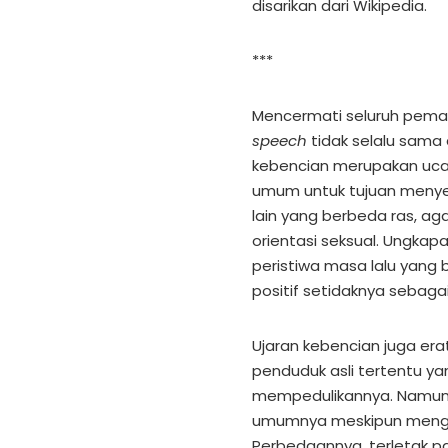
disarikan dari Wikipedia.
***
Mencermati seluruh pema
speech
tidak selalu sam
kebencian merupakan uca
umum untuk tujuan menye
lain yang berbeda ras, aga
orientasi seksual. Ungkap
peristiwa masa lalu yang 
positif setidaknya sebaga
Ujaran kebencian juga er
penduduk asli tertentu ya
mempedulikannya. Namun, 
umumnya meskipun mengan
Perbedaannya, terletak p