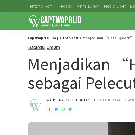
Tentang Kami
Redaksi
Kirim Tulisan
Media Siber
Lo
Captwapri
>
Blog
>
Inspirasi
>
Menjadikan “Hate Speech” s
Inspirasi
Umum
Menjadikan “
sebagai Pelecu
WAHYU AGUNG PRIHARTANTO
4 TAHUN LALU
8
POSTED
BY