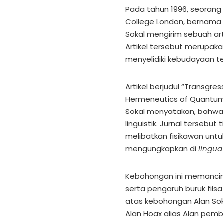
Pada tahun 1996, seorang p
College London, bernama 
Sokal mengirim sebuah art
Artikel tersebut merupaka
menyelidiki kebudayaan te
Artikel berjudul “Transgr
Hermeneutics of Quantum 
Sokal menyatakan, bahwa 
linguistik. Jurnal terseb
melibatkan fisikawan untu
mengungkapkan di
lingua
Kebohongan ini memancin
serta pengaruh buruk fils
atas kebohongan Alan So
Alan Hoax alias Alan pembo