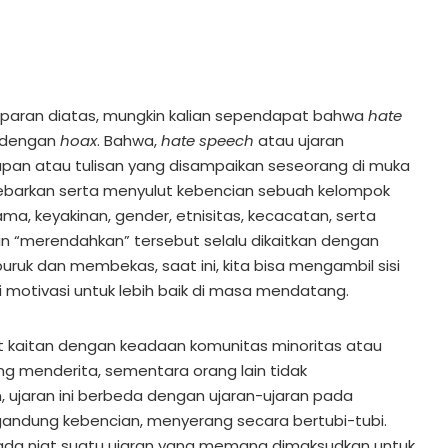
paran diatas, mungkin kalian sependapat bahwa
hate
a dengan
hoax
. Bahwa,
hate speech
atau ujaran
pan atau tulisan yang disampaikan seseorang di muka
barkan serta menyulut kebencian sebuah kelompok
ma, keyakinan, gender, etnisitas, kecacatan, serta
an “merendahkan” tersebut selalu dikaitkan dengan
buruk dan membekas, saat ini, kita bisa mengambil sisi
i motivasi untuk lebih baik di masa mendatang.
at kaitan dengan keadaan komunitas minoritas atau
ng menderita, sementara orang lain tidak
ujaran ini berbeda dengan ujaran-ujaran pada
dung kebencian, menyerang secara bertubi-tubi.
ada niat suatu ujaran yang memang dimaksudkan untuk