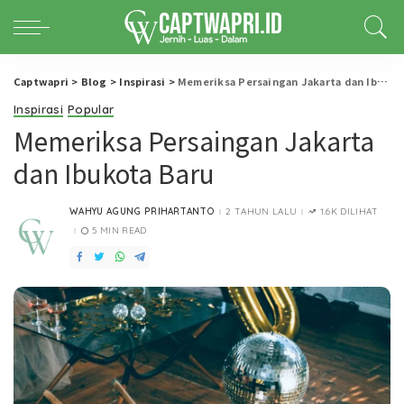
Captwapri
>
Blog
>
Inspirasi
>
Memeriksa Persaingan Jakarta dan Ibukota Baru
Inspirasi
Popular
Memeriksa Persaingan Jakarta
dan Ibukota Baru
WAHYU AGUNG PRIHARTANTO
2 TAHUN LALU
1.6K DILIHAT
POSTED
BY
5 MIN READ